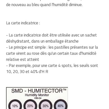
de nouveau au bleu quand l'humidité diminue.
Traitement de l'air
Equipements de football
Pétrin professionnel
Tapis de bureau
Ustensile cuisine professionnel
Traitement des eaux
Equipements de karting
Piano de cuisson
Tapis et caillebotis
Vêtements personnalisés
La carte indicatrice :
Trancheuse professionnelle
Equipements pour patinage
Plats et plateaux
Traitement des surfaces
Vitrines pour magasin
- La carte indicatrice doit être utilisée avec un sachet
Transformateur électrique
Equipements pour roller
Pompes à sauce
Traitement du linge
déshydratant, dans un emballage étanche
- Le principe est simple : les pastilles présentes sur la
Tubes et profilés
Equipements pour skateboard
Portes commandes restaurant
Vestiaires et casiers
carte virent au rose dès qu'un certain taux d'humidité
relative est atteint
Tuyau flexible
Equipements pour stade et terrain
Présentoir pour restaurant
- Par exemple, pour une carte 4 spots, les seuils sont
sportif
10, 20, 30 et 40% d'H R
Tuyau galvanisé
Réchaud professionnel
Jeu gymnique
Tuyau renforcé
Réfrigérateur professionnel
Loisirs
Ventilateurs et aération d'atelier
Restauration foraine
Matériel de fitness
Robinetterie professionnelle