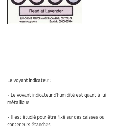
Matériel de musculation
Rôtisserie professionnelle
Vêtement sportif
Sautause professionnelle
Table de cuisson professionnelle
Tables de préparation réfrigérées
Ustensile de cuisine
Vaisselle restaurant
Le voyant indicateur :
Vitrines réfrigérées
- Le voyant indicateur d'humidité est quant à lui
métallique
- Il est étudié pour être fixé sur des caisses ou
conteneurs étanches