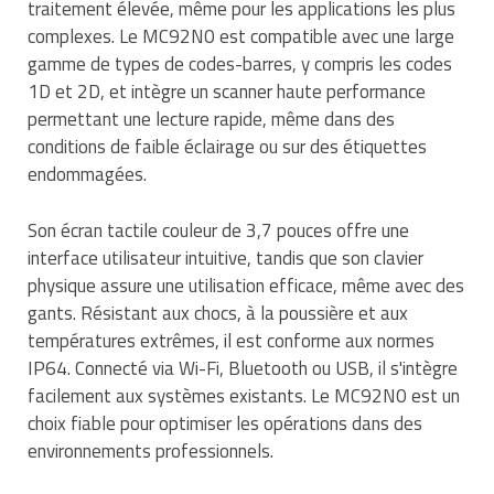
traitement élevée, même pour les applications les plus
Traitement de l'air
Equipements de football
Pétrin professionnel
Tapis de bureau
Ustensile cuisine professionnel
complexes. Le MC92N0 est compatible avec une large
gamme de types de codes-barres, y compris les codes
Traitement des eaux
Equipements de karting
Piano de cuisson
Tapis et caillebotis
Vêtements personnalisés
1D et 2D, et intègre un scanner haute performance
permettant une lecture rapide, même dans des
Trancheuse professionnelle
Equipements pour patinage
Plats et plateaux
Traitement des surfaces
Vitrines pour magasin
conditions de faible éclairage ou sur des étiquettes
Transformateur électrique
Equipements pour roller
endommagées.
Pompes à sauce
Traitement du linge
Tubes et profilés
Equipements pour skateboard
Portes commandes restaurant
Son écran tactile couleur de 3,7 pouces offre une
Vestiaires et casiers
interface utilisateur intuitive, tandis que son clavier
Tuyau flexible
Equipements pour stade et terrain
Présentoir pour restaurant
physique assure une utilisation efficace, même avec des
sportif
gants. Résistant aux chocs, à la poussière et aux
Tuyau galvanisé
Réchaud professionnel
températures extrêmes, il est conforme aux normes
Jeu gymnique
IP64. Connecté via Wi-Fi, Bluetooth ou USB, il s'intègre
Tuyau renforcé
Réfrigérateur professionnel
facilement aux systèmes existants. Le MC92N0 est un
Loisirs
choix fiable pour optimiser les opérations dans des
Ventilateurs et aération d'atelier
Restauration foraine
environnements professionnels.
Matériel de fitness
Robinetterie professionnelle