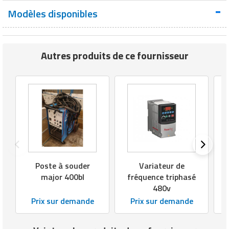
Matériel de musculation
Modèles disponibles
Rôtisserie professionnelle
Vêtement sportif
Sautause professionnelle
Autres produits de ce fournisseur
Table de cuisson professionnelle
Tables de préparation réfrigérées
Ustensile de cuisine
Vaisselle restaurant
Vitrines réfrigérées
Poste à souder
Variateur de
major 400bl
fréquence triphasé
480v
Prix sur demande
Prix sur demande