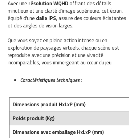
Avec une
résolution WQHD
offrant des détails
Traitement de l'air
Equipements de football
Pétrin professionnel
Tapis de bureau
Ustensile cuisine professionnel
minutieux et une clarté d'image supérieure, cet écran,
équipé d'une
dalle IPS
, assure des couleurs éclatantes
Traitement des eaux
Equipements de karting
Piano de cuisson
Tapis et caillebotis
Vêtements personnalisés
et des angles de vision larges.
Trancheuse professionnelle
Equipements pour patinage
Plats et plateaux
Traitement des surfaces
Vitrines pour magasin
Que vous soyez en pleine action intense ou en
exploration de paysages virtuels, chaque scène est
Transformateur électrique
Equipements pour roller
Pompes à sauce
Traitement du linge
reproduite avec une précision et une vivacité
incomparables, vous immergeant au cœur du jeu.
Tubes et profilés
Equipements pour skateboard
Portes commandes restaurant
Vestiaires et casiers
Tuyau flexible
Equipements pour stade et terrain
Présentoir pour restaurant
Caractéristiques techniques :
sportif
Tuyau galvanisé
Réchaud professionnel
Jeu gymnique
Dimensions produit HxLxP (mm)
Tuyau renforcé
Réfrigérateur professionnel
Loisirs
Poids produit (Kg)
Ventilateurs et aération d'atelier
Restauration foraine
Matériel de fitness
Dimensions avec emballage HxLxP (mm)
Robinetterie professionnelle