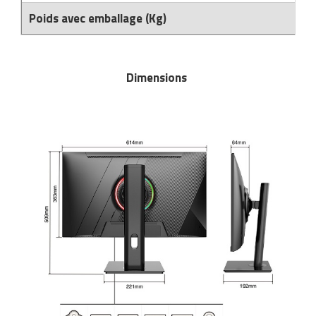
Matériel de musculation
Poids avec emballage (Kg)
Rôtisserie professionnelle
Vêtement sportif
Sautause professionnelle
Dimensions
Table de cuisson professionnelle
Tables de préparation réfrigérées
Ustensile de cuisine
Vaisselle restaurant
Vitrines réfrigérées