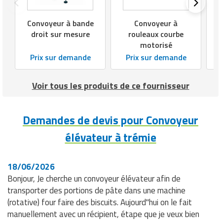
Matériel de musculation
Rôtisserie professionnelle
Convoyeur à bande
Convoyeur à
Vêtement sportif
droit sur mesure
rouleaux courbe
Sautause professionnelle
motorisé
Prix sur demande
Prix sur demande
Table de cuisson professionnelle
Tables de préparation réfrigérées
Voir tous les produits de ce fournisseur
Ustensile de cuisine
Demandes de devis pour Convoyeur
Vaisselle restaurant
élévateur à trémie
Vitrines réfrigérées
18/06/2026
Bonjour, Je cherche un convoyeur élévateur afin de
transporter des portions de pâte dans une machine
(rotative) four faire des biscuits. Aujourd"hui on le fait
manuellement avec un récipient, étape que je veux bien