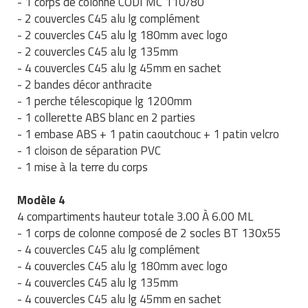
- 1 corps de colonne CODI MC 110/80
Matériel de musculation
- 2 couvercles C45 alu lg complément
Rôtisserie professionnelle
- 2 couvercles C45 alu lg 180mm avec logo
Vêtement sportif
- 2 couvercles C45 alu lg 135mm
Sautause professionnelle
- 4 couvercles C45 alu lg 45mm en sachet
- 2 bandes décor anthracite
Table de cuisson professionnelle
- 1 perche télescopique lg 1200mm
- 1 collerette ABS blanc en 2 parties
Tables de préparation réfrigérées
- 1 embase ABS + 1 patin caoutchouc + 1 patin velcro
- 1 cloison de séparation PVC
Ustensile de cuisine
- 1 mise à la terre du corps
Vaisselle restaurant
Modèle 4
Vitrines réfrigérées
4 compartiments hauteur totale 3.00 À 6.00 ML
- 1 corps de colonne composé de 2 socles BT 130x55
- 4 couvercles C45 alu lg complément
- 4 couvercles C45 alu lg 180mm avec logo
- 4 couvercles C45 alu lg 135mm
- 4 couvercles C45 alu lg 45mm en sachet