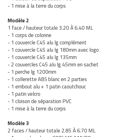
- 1 mise à la terre du corps
Traitement de l'air
Equipements de football
Pétrin professionnel
Tapis de bureau
Ustensile cuisine professionnel
Traitement des eaux
Equipements de karting
Modèle 2
Piano de cuisson
Tapis et caillebotis
Vêtements personnalisés
1 face / hauteur totale 3.20 À 6.40 ML
Trancheuse professionnelle
Equipements pour patinage
- 1 corps de colonne
Plats et plateaux
Traitement des surfaces
Vitrines pour magasin
- 1 couvercle C45 alu lg complément
Transformateur électrique
Equipements pour roller
Pompes à sauce
- 1 couvercle C45 alu lg 180mm avec logo
Traitement du linge
- 1 couvercle C45 alu lg 135mm
Tubes et profilés
Equipements pour skateboard
Portes commandes restaurant
- 2 couvercles C45 alu lg 45mm en sachet
Vestiaires et casiers
- 1 perche lg 1200mm
Tuyau flexible
Equipements pour stade et terrain
Présentoir pour restaurant
- 1 collerette ABS blanc en 2 parties
sportif
- 1 embout alu + 1 patin caoutchouc
Tuyau galvanisé
Réchaud professionnel
- 1 patin velcro
Jeu gymnique
- 1 cloison de séparation PVC
Tuyau renforcé
Réfrigérateur professionnel
- 1 mise à la terre du corps
Loisirs
Ventilateurs et aération d'atelier
Restauration foraine
Modèle 3
Matériel de fitness
2 faces / hauteur totale 2.85 À 6.70 ML
Robinetterie professionnelle