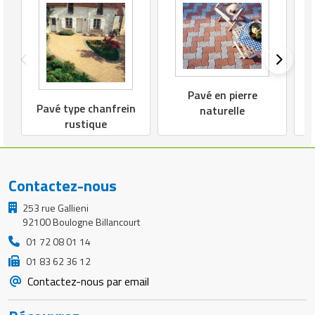
t
Pavé en pierre
Pavé type chanfrein
naturelle
rustique
Contactez-nous
253 rue Gallieni
92100 Boulogne Billancourt
01 72 08 01 14
01 83 62 36 12
Contactez-nous par email