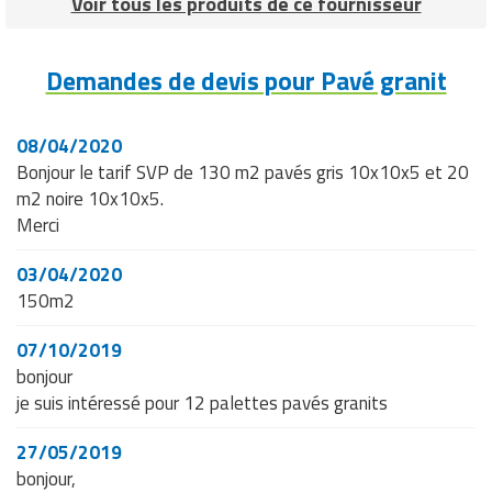
Voir tous les produits de ce fournisseur
Matériel de musculation
Rôtisserie professionnelle
Vêtement sportif
Demandes de devis pour Pavé granit
Sautause professionnelle
Table de cuisson professionnelle
08/04/2020
Bonjour le tarif SVP de 130 m2 pavés gris 10x10x5 et 20
Tables de préparation réfrigérées
m2 noire 10x10x5.
Merci
Ustensile de cuisine
03/04/2020
Vaisselle restaurant
150m2
Vitrines réfrigérées
07/10/2019
bonjour
je suis intéressé pour 12 palettes pavés granits
27/05/2019
bonjour,