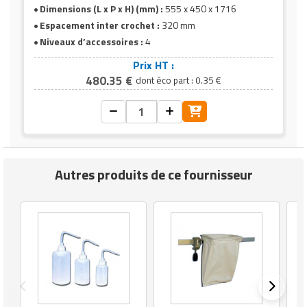
Dimensions (L x P x H) (mm) :
555 x 450 x 1716
Espacement inter crochet :
320 mm
Niveaux d’accessoires :
4
Prix HT :
480.35 €
dont éco part : 0.35 €
Autres produits de ce fournisseur
E