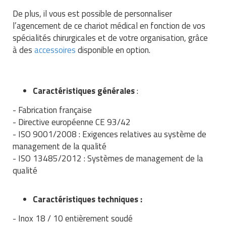
Matériel de musculation
De plus, il vous est possible de personnaliser
Rôtisserie professionnelle
l’agencement de ce chariot médical en fonction de vos
Vêtement sportif
spécialités chirurgicales et de votre organisation, grâce
Sautause professionnelle
à des
accessoires
disponible en option.
Table de cuisson professionnelle
Tables de préparation réfrigérées
Caractéristiques générales
:
- Fabrication française
Ustensile de cuisine
- Directive européenne CE 93/42
Vaisselle restaurant
- ISO 9001/2008 : Exigences relatives au système de
management de la qualité
Vitrines réfrigérées
- ISO 13485/2012 : Systèmes de management de la
qualité
Caractéristiques techniques :
- Inox 18 / 10 entièrement soudé