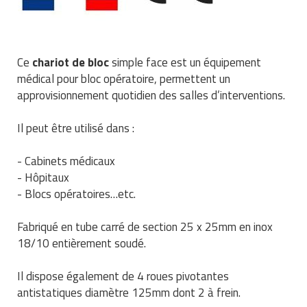
Traitement de l'air
Equipements de football
Pétrin professionnel
Tapis de bureau
Ustensile cuisine professionnel
Traitement des eaux
Equipements de karting
Piano de cuisson
Tapis et caillebotis
Vêtements personnalisés
Ce
chariot de bloc
simple face est un équipement
Trancheuse professionnelle
Equipements pour patinage
médical pour bloc opératoire, permettent un
Plats et plateaux
Traitement des surfaces
Vitrines pour magasin
approvisionnement quotidien des salles d’interventions.
Transformateur électrique
Equipements pour roller
Pompes à sauce
Traitement du linge
Il peut être utilisé dans :
Tubes et profilés
Equipements pour skateboard
Portes commandes restaurant
Vestiaires et casiers
- Cabinets médicaux
Tuyau flexible
Equipements pour stade et terrain
Présentoir pour restaurant
- Hôpitaux
sportif
- Blocs opératoires…etc.
Tuyau galvanisé
Réchaud professionnel
Jeu gymnique
Fabriqué en tube carré de section 25 x 25mm en inox
Tuyau renforcé
Réfrigérateur professionnel
18/10 entièrement soudé.
Loisirs
Ventilateurs et aération d'atelier
Restauration foraine
Il dispose également de 4 roues pivotantes
Matériel de fitness
antistatiques diamètre 125mm dont 2 à frein.
Robinetterie professionnelle