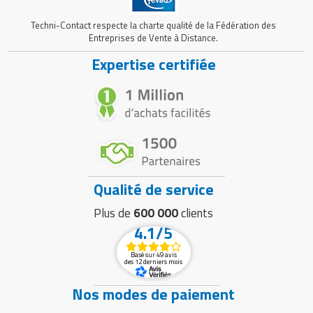
Matériel de musculation
Rôtisserie professionnelle
Techni-Contact respecte la charte qualité de la Fédération des
Vêtement sportif
Entreprises de Vente à Distance.
Sautause professionnelle
Expertise certifiée
Table de cuisson professionnelle
Tables de préparation réfrigérées
Ustensile de cuisine
Vaisselle restaurant
Qualité de service
Plus de
600 000
clients
Vitrines réfrigérées
4.1/5
Basé sur 49 avis
des 12 derniers mois
Nos modes de paiement