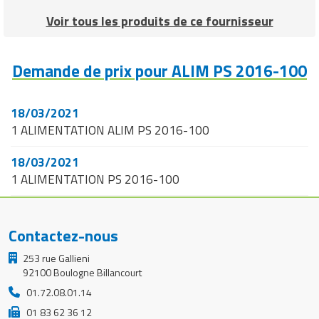
Matériel de musculation
Voir tous les produits de ce fournisseur
Rôtisserie professionnelle
Vêtement sportif
Sautause professionnelle
Demande de prix pour ALIM PS 2016-100
Table de cuisson professionnelle
18/03/2021
Tables de préparation réfrigérées
1 ALIMENTATION ALIM PS 2016-100
Ustensile de cuisine
18/03/2021
1 ALIMENTATION PS 2016-100
Vaisselle restaurant
Vitrines réfrigérées
Contactez-nous
253 rue Gallieni
92100 Boulogne Billancourt
01.72.08.01.14
01 83 62 36 12