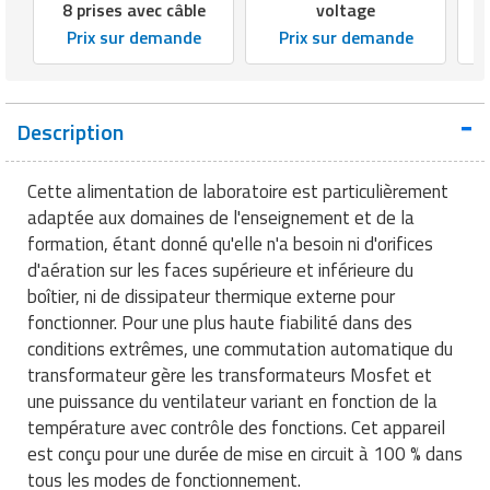
Matériel électrique
Equipement multisport
Outillage BTP
8 prises avec câble
voltage
Mobilier fumeurs
Panneaux et signalétiques de
Machines à café professionnelles
Services juridiques
Prix sur demande
Prix sur demande
nettoyage
Outillage jardin
Mesure et contrôle
Equipement paintball
Peinture
Mobilier gabion
Machines d'emballage alimentaire
Téléphone portable
Poubelles et portes sacs
Panneaux et affichages pour
Outillage à main
Equipement pour trottinette
Plafond
Mobilier pour cimetière
Marmites professionnelles
Téléphonie pour entreprise
magasin
Description
Produits d'essuyage
Outillage électrique
Equipement pour vélo
Protections murales
Mobilier urbain solaire
Matériel boulangerie pâtisserie
Transport
PLV pour magasin
Produits de nettoyage
Cette alimentation de laboratoire est particulièrement
Pistolet professionnel
Equipement rugby
Réparation de sol
Panneaux brise vue
Matériel découpe de cuisine
Travaux agricoles
adaptée aux domaines de l'enseignement et de la
professionnels
Présentoirs pour magasin
formation, étant donné qu'elle n'a besoin ni d'orifices
Portes industrielles
Equipement sport de combat
Sécurité du chantier
Ponton
Matériel pizzeria
Travaux maison
Produits pour lave vaisselle
d'aération sur les faces supérieure et inférieure du
Rasage pour homme
boîtier, ni de dissipateur thermique externe pour
Sas de confinement
Equipement tennis
Signalisations de chantier
Potelets et bornes urbaines
Matériels d'hygiène pour restaurant
Véhicules professionnels
Protection anti-inondation
Rayonnages pour magasin
fonctionner. Pour une plus haute fiabilité dans des
conditions extrêmes, une commutation automatique du
Signalétique industrielle
Equipement Tir à l'arc
Tapis agricoles
Protection arbres
Meuble inox de cuisine
Pulvérisateurs professionnels
Robots de service
transformateur gère les transformateurs Mosfet et
une puissance du ventilateur variant en fonction de la
Tables pour atelier
Equipement Tir au fusil
Signalisation routière
Mixeurs et blenders professionnels
Robots de nettoyage
Sac shopping
température avec contrôle des fonctions. Cet appareil
est conçu pour une durée de mise en circuit à 100 % dans
Techniques
Equipement volley ball
Table de pique nique
Mobilier self service
Savons et soins du corps
Thermomètre de mesure
tous les modes de fonctionnement.