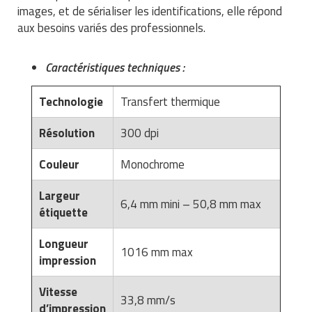
images, et de sérialiser les identifications, elle répond
Traitement de l'air
Equipements de football
Pétrin professionnel
Tapis de bureau
Ustensile cuisine professionnel
aux besoins variés des professionnels.
Traitement des eaux
Equipements de karting
Piano de cuisson
Tapis et caillebotis
Vêtements personnalisés
Caractéristiques techniques :
Trancheuse professionnelle
Equipements pour patinage
Plats et plateaux
Traitement des surfaces
Vitrines pour magasin
Technologie
Transfert thermique
Transformateur électrique
Equipements pour roller
Pompes à sauce
Traitement du linge
Résolution
300 dpi
Tubes et profilés
Equipements pour skateboard
Portes commandes restaurant
Vestiaires et casiers
Couleur
Monochrome
Tuyau flexible
Equipements pour stade et terrain
Présentoir pour restaurant
sportif
Largeur
6,4 mm mini – 50,8 mm max
Tuyau galvanisé
Réchaud professionnel
étiquette
Jeu gymnique
Tuyau renforcé
Réfrigérateur professionnel
Longueur
1016 mm max
Loisirs
impression
Ventilateurs et aération d'atelier
Restauration foraine
Matériel de fitness
Vitesse
33,8 mm/s
Robinetterie professionnelle
d’impression