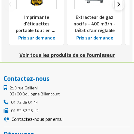
E
Imprimante
Extracteur de gaz
d'étiquettes
nocifs - 400 m3/h -
portable tout en un
Débit d’air réglable
- Transfert
Prix sur demande
Prix sur demande
thermique - 203 dpi
Voir tous les produits de ce fournisseur
Contactez-nous
253 rue Gallieni
92100 Boulogne Billancourt
01 72 08 01 14
01 83 62 36 12
Contactez-nous par email
Découvrez