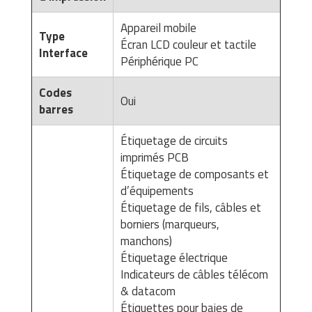
Matériel de musculation
Rôtisserie professionnelle
Appareil mobile
Type
Vêtement sportif
Écran LCD couleur et tactile
Interface
Sautause professionnelle
Périphérique PC
Table de cuisson professionnelle
Codes
Oui
barres
Tables de préparation réfrigérées
Étiquetage de circuits
Ustensile de cuisine
imprimés PCB
Étiquetage de composants et
Vaisselle restaurant
d’équipements
Étiquetage de fils, câbles et
Vitrines réfrigérées
borniers (marqueurs,
manchons)
Étiquetage électrique
Indicateurs de câbles télécom
& datacom
Étiquettes pour baies de