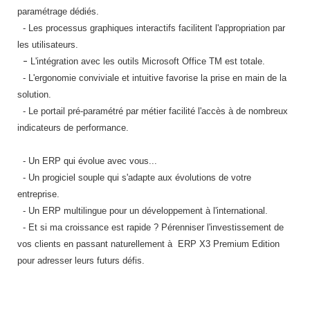
Traitement de l'air
Equipements de football
paramétrage dédiés.
Pétrin professionnel
Tapis de bureau
Ustensile cuisine professionnel
- Les processus graphiques interactifs facilitent l'appropriation par
Traitement des eaux
Equipements de karting
Piano de cuisson
les utilisateurs.
Tapis et caillebotis
Vêtements personnalisés
-
L'intégration avec les outils Microsoft Office TM est totale.
Trancheuse professionnelle
Equipements pour patinage
Plats et plateaux
- L'ergonomie conviviale et intuitive favorise la prise en main de la
Traitement des surfaces
Vitrines pour magasin
solution.
Transformateur électrique
Equipements pour roller
Pompes à sauce
Traitement du linge
- Le portail pré-paramétré par métier facilité l'accès à de nombreux
indicateurs de performance.
Tubes et profilés
Equipements pour skateboard
Portes commandes restaurant
Vestiaires et casiers
- Un ERP qui évolue avec vous...
Tuyau flexible
Equipements pour stade et terrain
Présentoir pour restaurant
- Un progiciel souple qui s'adapte aux évolutions de votre
sportif
entreprise.
Tuyau galvanisé
Réchaud professionnel
- Un ERP multilingue pour un développement à l'international.
Jeu gymnique
- Et si ma croissance est rapide ? Pérenniser l'investissement de
Tuyau renforcé
Réfrigérateur professionnel
vos clients en passant naturellement à ERP X3 Premium Edition
Loisirs
pour adresser leurs futurs défis.
Ventilateurs et aération d'atelier
Restauration foraine
Matériel de fitness
Robinetterie professionnelle