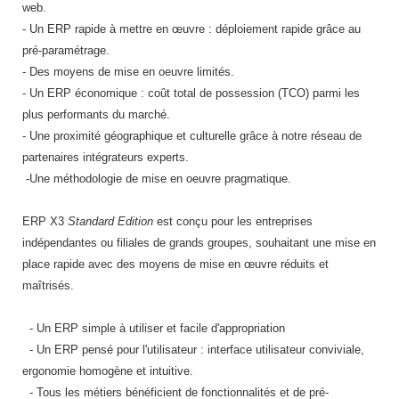
Matériel électrique
Equipement multisport
Outillage BTP
Mobilier fumeurs
Panneaux et signalétiques de
Machines à café professionnelles
Services juridiques
web.
nettoyage
- Un ERP rapide à mettre en œuvre : déploiement rapide grâce au
Outillage jardin
Mesure et contrôle
Equipement paintball
Peinture
Mobilier gabion
Machines d'emballage alimentaire
Téléphone portable
pré-paramétrage.
Poubelles et portes sacs
Panneaux et affichages pour
- Des moyens de mise en oeuvre limités.
Outillage à main
Equipement pour trottinette
Plafond
Mobilier pour cimetière
Marmites professionnelles
Téléphonie pour entreprise
magasin
- Un ERP économique : coût total de possession (TCO) parmi les
Produits d'essuyage
plus performants du marché.
Outillage électrique
Equipement pour vélo
Protections murales
Mobilier urbain solaire
Matériel boulangerie pâtisserie
Transport
PLV pour magasin
- Une proximité géographique et culturelle grâce à notre réseau de
Produits de nettoyage
partenaires intégrateurs experts.
Pistolet professionnel
Equipement rugby
Réparation de sol
Panneaux brise vue
Matériel découpe de cuisine
Travaux agricoles
professionnels
Présentoirs pour magasin
-Une méthodologie de mise en oeuvre pragmatique.
Portes industrielles
Equipement sport de combat
Sécurité du chantier
Ponton
Matériel pizzeria
Travaux maison
Produits pour lave vaisselle
Rasage pour homme
ERP X3
Standard Edition
est conçu pour les
entreprises
indépendantes
ou
filiales de grands groupes
, souhaitant une mise en
Sas de confinement
Equipement tennis
Signalisations de chantier
Potelets et bornes urbaines
Matériels d'hygiène pour restaurant
Véhicules professionnels
Protection anti-inondation
Rayonnages pour magasin
place rapide avec des moyens de mise en œuvre réduits et
maîtrisés.
Signalétique industrielle
Equipement Tir à l'arc
Tapis agricoles
Protection arbres
Meuble inox de cuisine
Pulvérisateurs professionnels
Robots de service
- Un ERP simple à utiliser et facile d'appropriation
Tables pour atelier
Equipement Tir au fusil
Signalisation routière
Mixeurs et blenders professionnels
Robots de nettoyage
Sac shopping
- Un ERP pensé pour l'utilisateur : interface utilisateur conviviale,
Techniques
Equipement volley ball
ergonomie homogène et intuitive.
Table de pique nique
Mobilier self service
Savons et soins du corps
Thermomètre de mesure
- Tous les métiers bénéficient de fonctionnalités et de pré-