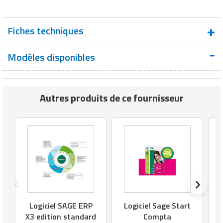
Matériel de musculation
Rôtisserie professionnelle
Vêtement sportif
Fiches techniques
Sautause professionnelle
Modèles disponibles
Fiche technique 1 - Logiciel SAGE ERP X3
Table de cuisson professionnelle
edition standard
Tables de préparation réfrigérées
Autres produits de ce fournisseur
Ustensile de cuisine
Vaisselle restaurant
Vitrines réfrigérées
Logiciel SAGE ERP
Logiciel Sage Start
X3 edition standard
Compta