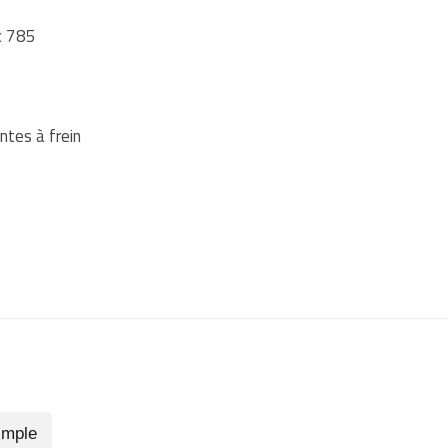
x 785
ntes à frein
imple