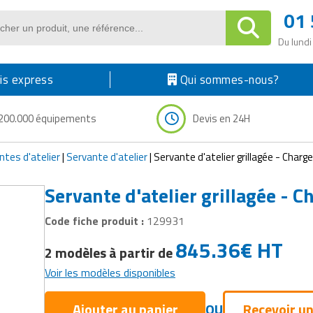
01 
Du lundi
s express
Qui sommes-nous?
200.000 équipements
Devis en 24H
tes d'atelier
|
Servante d'atelier
|
Servante d'atelier grillagée - Charg
Servante d'atelier grillagée - 
Code fiche produit :
129931
845.36
€
HT
2 modèles à partir de
Voir les modèles disponibles
Ajouter au panier
OU
Recevoir un