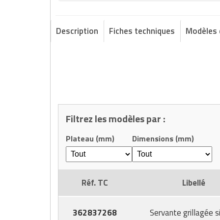
Matériel de musculation
Rôtisserie professionnelle
Vêtement sportif
Description
Fiches techniques
Modèles 
Sautause professionnelle
Table de cuisson professionnelle
Tables de préparation réfrigérées
Ustensile de cuisine
Filtrez les modèles par :
Vaisselle restaurant
Plateau (mm)
Dimensions (mm)
Vitrines réfrigérées
Réf. TC
Libellé
362837268
Servante grillagée s