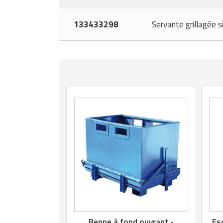
133433298
Servante grillagée s
Benne à fond ouvrant -
Es