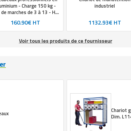
uminium - Charge 150 kg -
industriel
 de marches de 3 à 13 - Ht.
de 650 à 2995 mm
160.90€ HT
1132.93€ HT
Voir tous les produits de ce fournisseur
er
Chariot g
teaux
Dim. L1