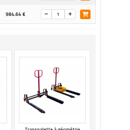
984.64 €
Transpalette à géométrie