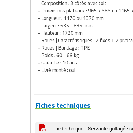
- Composition : 3 côtés avec toit
Traitement de l'air
Equipements de football
Pétrin professionnel
Tapis de bureau
Ustensile cuisine professionnel
- Dimensions plateaux : 965 x 585 ou 1165 
- Longueur : 1170 ou 1370 mm
Traitement des eaux
Equipements de karting
Piano de cuisson
Tapis et caillebotis
Vêtements personnalisés
- Largeur : 635 - 835 mm
Trancheuse professionnelle
Equipements pour patinage
- Hauteur : 1720 mm
Plats et plateaux
Traitement des surfaces
Vitrines pour magasin
- Roues | Caractéristiques : 2 fixes + 2 pivota
Transformateur électrique
Equipements pour roller
Pompes à sauce
- Roues | Bandage : TPE
Traitement du linge
- Poids : 60 - 69 kg
Tubes et profilés
Equipements pour skateboard
Portes commandes restaurant
Vestiaires et casiers
- Garantie : 10 ans
- Livré monté : oui
Tuyau flexible
Equipements pour stade et terrain
Présentoir pour restaurant
sportif
Tuyau galvanisé
Réchaud professionnel
Jeu gymnique
Tuyau renforcé
Réfrigérateur professionnel
Fiches techniques
Loisirs
Ventilateurs et aération d'atelier
Restauration foraine
Matériel de fitness
Robinetterie professionnelle
Fiche technique : Servante grillagée s