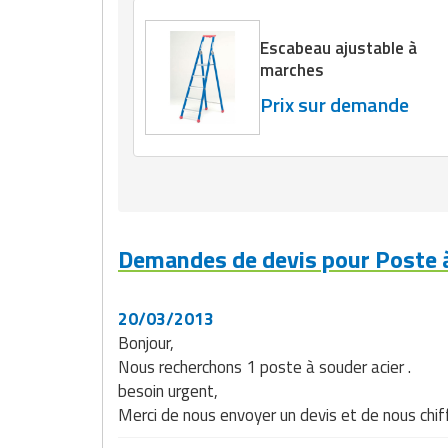
Matériel de musculation
Rôtisserie professionnelle
Escabeau ajustable à
Vêtement sportif
marches
Sautause professionnelle
Prix sur demande
Table de cuisson professionnelle
Tables de préparation réfrigérées
Ustensile de cuisine
Demandes de devis pour Poste à
Vaisselle restaurant
Vitrines réfrigérées
20/03/2013
Bonjour,
Nous recherchons 1 poste à souder acier .
besoin urgent,
Merci de nous envoyer un devis et de nous chiff