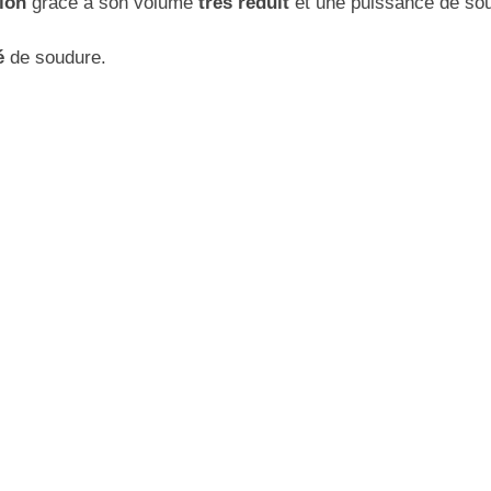
ion
grâce à son volume
très
réduit
et une puissance de s
té
de soudure.