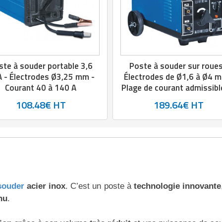
ste à souder portable 3,6
Poste à souder sur roues
 - Électrodes Ø3,25 mm -
Électrodes de Ø1,6 à Ø4 
Courant 40 à 140 A
Plage de courant admissibl
50 à 180 A
108.48€ HT
189.64€ HT
souder
acier inox
. C’est un poste à
technologie
innovante
nu
.