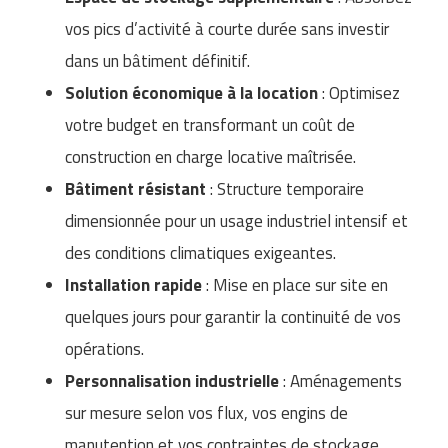
Matériel de musculation
vos pics d’activité à courte durée sans investir
Rôtisserie professionnelle
Vêtement sportif
dans un bâtiment définitif.
Sautause professionnelle
Solution économique à la location
: Optimisez
votre budget en transformant un coût de
Table de cuisson professionnelle
construction en charge locative maîtrisée.
Tables de préparation réfrigérées
Bâtiment résistant
: Structure temporaire
Ustensile de cuisine
dimensionnée pour un usage industriel intensif et
des conditions climatiques exigeantes.
Vaisselle restaurant
Installation rapide
: Mise en place sur site en
Vitrines réfrigérées
quelques jours pour garantir la continuité de vos
opérations.
Personnalisation industrielle
: Aménagements
sur mesure selon vos flux, vos engins de
manutention et vos contraintes de stockage.