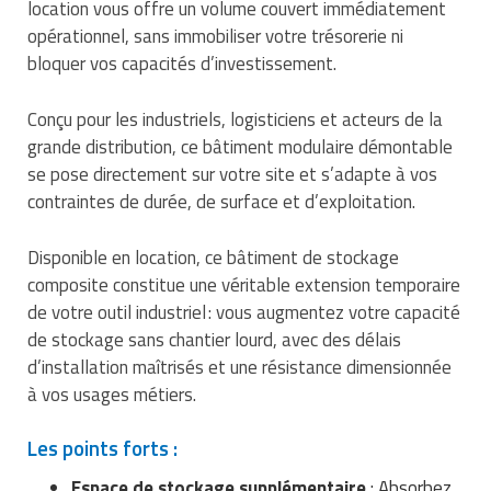
location vous offre un volume couvert immédiatement
Traitement de l'air
Equipements de football
Pétrin professionnel
Tapis de bureau
Ustensile cuisine professionnel
opérationnel, sans immobiliser votre trésorerie ni
bloquer vos capacités d’investissement.
Traitement des eaux
Equipements de karting
Piano de cuisson
Tapis et caillebotis
Vêtements personnalisés
Conçu pour les industriels, logisticiens et acteurs de la
Trancheuse professionnelle
Equipements pour patinage
Plats et plateaux
Traitement des surfaces
Vitrines pour magasin
grande distribution, ce bâtiment modulaire démontable
Transformateur électrique
Equipements pour roller
se pose directement sur votre site et s’adapte à vos
Pompes à sauce
Traitement du linge
contraintes de durée, de surface et d’exploitation.
Tubes et profilés
Equipements pour skateboard
Portes commandes restaurant
Vestiaires et casiers
Disponible en location, ce bâtiment de stockage
Tuyau flexible
Equipements pour stade et terrain
Présentoir pour restaurant
composite constitue une véritable extension temporaire
sportif
de votre outil industriel : vous augmentez votre capacité
Tuyau galvanisé
Réchaud professionnel
de stockage sans chantier lourd, avec des délais
Jeu gymnique
d’installation maîtrisés et une résistance dimensionnée
Tuyau renforcé
Réfrigérateur professionnel
à vos usages métiers.
Loisirs
Ventilateurs et aération d'atelier
Restauration foraine
Les points forts :
Matériel de fitness
Robinetterie professionnelle
Espace de stockage supplémentaire
: Absorbez