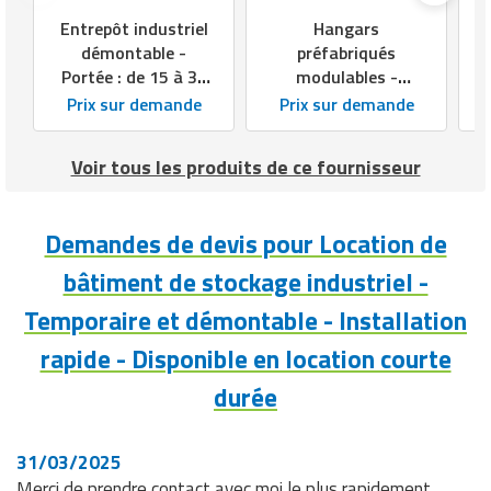
économique
Entrepôt industriel
Hangars
démontable -
préfabriqués
Rapidité
Délais d’installation rapide
Portée : de 15 à 30
modulables -
d’installation
m - Hauteur : de 5 à
Portée : de 5 à 20 m
Prix sur demande
Prix sur demande
Fiabilité de la
7 m - Longueur
- Hauteur : jusqu'à
Bâtiment résistant
structure
modulable par
5 m - Longueur
Voir tous les produits de ce fournisseur
travée de 5 m
extensible par
Type d’usage
Espace de stockage supplémentaire
travées de 5 m
principal
temporaire
Demandes de devis pour Location de
Personnalisation
bâtiment de stockage industriel -
Personnalisation industrielle et
et
aménagement possibles
Temporaire et démontable - Installation
aménagement
rapide - Disponible en location courte
Stockage temporaire de marchandises,
Contextes
Extension ponctuelle d’entrepôt, Zone
durée
d'utilisation et
tampon logistique, Industriels,
cibles
Entreprises logistiques, Entreprises de
distribution
31/03/2025
Merci de prendre contact avec moi le plus rapidement