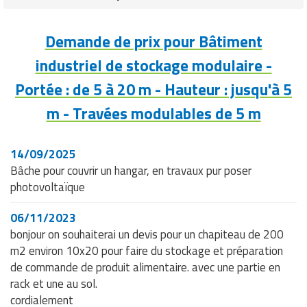
bâtiment
travée de 5 m
Demande de prix pour Bâtiment
Délais
Délais d’installation rapides
d’installation
industriel de stockage modulaire -
Portée : de 5 à 20 m - Hauteur : jusqu'à 5
Personnalisation
Personnalisation industrielle
industrielle
m - Travées modulables de 5 m
Fiabilité par
Fiabilité bien supérieure aux tentes de
rapport aux
stockage
14/09/2025
tentes
Bâche pour couvrir un hangar, en travaux pur poser
photovoltaïque
Adaptation à
Adaptation à vos impératifs
l’aménagement
d'aménagement intérieur
06/11/2023
intérieur
bonjour on souhaiterai un devis pour un chapiteau de 200
Stockage industriel, Extension de
m2 environ 10x20 pour faire du stockage et préparation
Contextes
surface logistique, Atelier de
de commande de produit alimentaire. avec une partie en
d'utilisation et
production modulable, Industries,
rack et une au sol.
cibles
Logistique/entreposage, PME/ETI
cordialement