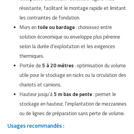
Matériel de musculation
résistante, facilitant le montage rapide et limitant
Rôtisserie professionnelle
Vêtement sportif
les contraintes de fondation.
Sautause professionnelle
Murs en
toile ou bardage
: choisissez entre
solution économique ou enveloppe plus pérenne
Table de cuisson professionnelle
selon la durée d’exploitation et les exigences
Tables de préparation réfrigérées
thermiques.
Portée de
5 à 20 mètres
: optimisation du volume
Ustensile de cuisine
utile pour le stockage en racks ou la circulation des
Vaisselle restaurant
chariots et camions.
Vitrines réfrigérées
Hauteur jusqu’à
5 m bas de pente
: permet le
stockage en hauteur, l’implantation de mezzanines
ou de lignes de préparation sans perte de volume.
Usages recommandés :