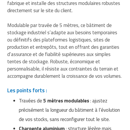
fabrique et installe des structures modulaires robustes
Traitement de l'air
Equipements de football
Pétrin professionnel
Tapis de bureau
Ustensile cuisine professionnel
directement sur le site du client.
Traitement des eaux
Equipements de karting
Piano de cuisson
Tapis et caillebotis
Vêtements personnalisés
Modulable par travée de 5 mètres, ce bâtiment de
Trancheuse professionnelle
Equipements pour patinage
stockage industriel s’adapte aux besoins temporaires
Plats et plateaux
Traitement des surfaces
Vitrines pour magasin
ou définitifs des plateformes logistiques, sites de
Transformateur électrique
Equipements pour roller
Pompes à sauce
production et entrepôts, tout en offrant des garanties
Traitement du linge
d’assurance et de fiabilité supérieures aux simples
Tubes et profilés
Equipements pour skateboard
Portes commandes restaurant
Vestiaires et casiers
tentes de stockage. Robuste, économique et
personnalisable, il résiste aux contraintes du terrain et
Tuyau flexible
Equipements pour stade et terrain
Présentoir pour restaurant
accompagne durablement la croissance de vos volumes.
sportif
Tuyau galvanisé
Réchaud professionnel
Les points forts :
Jeu gymnique
Tuyau renforcé
Réfrigérateur professionnel
Travées de
5 mètres modulables
: ajustez
Loisirs
précisément la longueur du bâtiment à l’évolution
Ventilateurs et aération d'atelier
Restauration foraine
de vos stocks, sans reconfigurer tout le site.
Matériel de fitness
Robinetterie professionnelle
Charpente aluminium
: structure légère mais