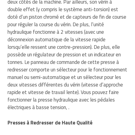
deux côtés de la machine. Par ailleurs, son vérin à
Matériel de musculation
double effet (y compris le système anti-torsion) est
Rôtisserie professionnelle
doté d’un piston chromé et de capteurs de fin de course
Vêtement sportif
pour réguler la course du vérin. De plus, l’unité
Sautause professionnelle
hydraulique fonctionne à 2 vitesses (avec une
Table de cuisson professionnelle
déconnexion automatique de la vitesse rapide
lorsqu’elle ressent une contre-pression). De plus, elle
Tables de préparation réfrigérées
possède un régulateur de pression et un indicateur en
tonnes. Le panneau de commande de cette presse à
Ustensile de cuisine
redresser comporte un sélecteur pour le fonctionnement
manuel ou semi-automatique et un sélecteur pour les
Vaisselle restaurant
deux vitesses différentes du vérin (vitesse d’approche
rapide et vitesse de travail lente). Vous pouvez faire
Vitrines réfrigérées
fonctionner la presse hydraulique avec les pédales
électriques à basse tension, .
Presses à Redresser de Haute Qualité