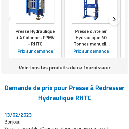
Presse Hydraulique
Presse d'Atelier
à 4 Colonnes PPMV
Hydraulique 50
- RHTC
Tonnes manuelle
(50 ton HF-2) RHTC
Prix sur demande
Prix sur demande
Voir tous les produits de ce fournisseur
Demande de prix pour Presse à Redresser
Hydraulique RHTC
13/02/2023
Bonjour,
Serait-il possible d"avoir un devis pour une presse à