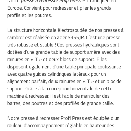
Notre
presse à redresser Profi Press
est fabriquée en
Traitement de l'air
Equipements de football
Pétrin professionnel
Europe. Convient pour redresser et plier les grands
Tapis de bureau
Ustensile cuisine professionnel
profils et les poutres.
Traitement des eaux
Equipements de karting
Piano de cuisson
Tapis et caillebotis
Vêtements personnalisés
La structure horizontale électrosoudée de nos presses à
Trancheuse professionnelle
Equipements pour patinage
Plats et plateaux
Traitement des surfaces
Vitrines pour magasin
cambrer est réalisée en acier S355JR. C’est une presse
très robuste et stable ! Ces presses hydrauliques sont
Transformateur électrique
Equipements pour roller
Pompes à sauce
Traitement du linge
dotées d’une grande table de support arrière avec des
rainures en « T » et deux blocs de support. Elles
Tubes et profilés
Equipements pour skateboard
Portes commandes restaurant
Vestiaires et casiers
disposent également d’une table principale coulissante
Tuyau flexible
Equipements pour stade et terrain
avec quatre guides cylindriques latéraux pour un
Présentoir pour restaurant
sportif
alignement parfait, deux rainures en « T » et un bloc de
Tuyau galvanisé
Réchaud professionnel
support. Grâce à la conception horizontale de cette
Jeu gymnique
machine à redresser, il est facile de manipuler des
Tuyau renforcé
Réfrigérateur professionnel
barres, des poutres et des profilés de grande taille.
Loisirs
Ventilateurs et aération d'atelier
Restauration foraine
Notre presse à redresser Profi Press est équipée d’un
Matériel de fitness
rouleau d’accompagnement réglable en hauteur des
Robinetterie professionnelle