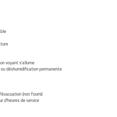
able
ature
t un voyant s'allume
 ou déshumidification permanente
évacuation (non fourni)
ur d'heures de service