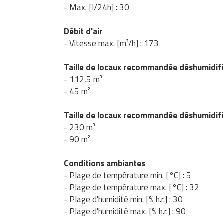
Matériel de musculation
- Max. [l/24h] : 30
Rôtisserie professionnelle
Vêtement sportif
Débit d'air
Sautause professionnelle
- Vitesse max. [m³/h] : 173
Table de cuisson professionnelle
Taille de locaux recommandée déshumidifi
- 112,5 m³
Tables de préparation réfrigérées
- 45 m²
Ustensile de cuisine
Taille de locaux recommandée déshumidif
- 230 m³
Vaisselle restaurant
- 90 m²
Vitrines réfrigérées
Conditions ambiantes
- Plage de température min. [°C] : 5
- Plage de température max. [°C] : 32
- Plage d'humidité min. [% h.r.] : 30
- Plage d'humidité max. [% h.r.] : 90