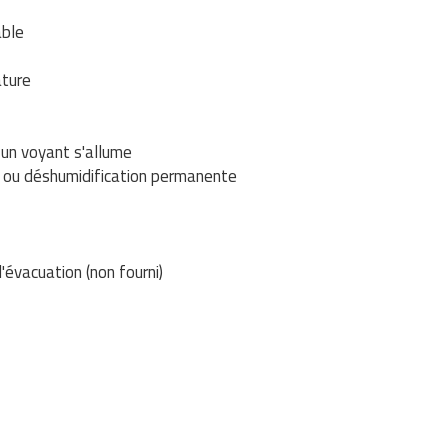
able
ature
t un voyant s'allume
 ou déshumidification permanente
évacuation (non fourni)