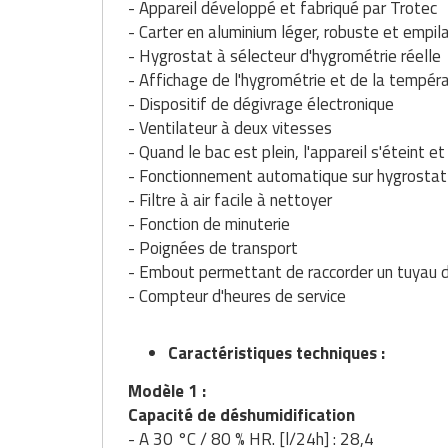
- Appareil développé et fabriqué par Trotec
Traitement de l'air
Equipements de football
Pétrin professionnel
Tapis de bureau
Ustensile cuisine professionnel
- Carter en aluminium léger, robuste et empil
- Hygrostat à sélecteur d'hygrométrie réelle
Traitement des eaux
Equipements de karting
Piano de cuisson
Tapis et caillebotis
Vêtements personnalisés
- Affichage de l'hygrométrie et de la tempér
- Dispositif de dégivrage électronique
Trancheuse professionnelle
Equipements pour patinage
Plats et plateaux
Traitement des surfaces
Vitrines pour magasin
- Ventilateur à deux vitesses
- Quand le bac est plein, l'appareil s'éteint e
Transformateur électrique
Equipements pour roller
Pompes à sauce
Traitement du linge
- Fonctionnement automatique sur hygrostat
- Filtre à air facile à nettoyer
Tubes et profilés
Equipements pour skateboard
Portes commandes restaurant
Vestiaires et casiers
- Fonction de minuterie
- Poignées de transport
Tuyau flexible
Equipements pour stade et terrain
Présentoir pour restaurant
- Embout permettant de raccorder un tuyau d'
sportif
Tuyau galvanisé
- Compteur d'heures de service
Réchaud professionnel
Jeu gymnique
Tuyau renforcé
Réfrigérateur professionnel
Caractéristiques techniques :
Loisirs
Ventilateurs et aération d'atelier
Modèle 1 :
Restauration foraine
Matériel de fitness
Capacité de déshumidification
Robinetterie professionnelle
- A 30 °C / 80 % HR. [l/24h] : 28,4