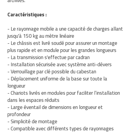
archives.
Traitement de l'air
Equipements de football
Pétrin professionnel
Tapis de bureau
Ustensile cuisine professionnel
Caractéristiques :
Traitement des eaux
Equipements de karting
Piano de cuisson
Tapis et caillebotis
Vêtements personnalisés
- Le rayonnage mobile a une capacité de charges allant
Trancheuse professionnelle
Equipements pour patinage
Plats et plateaux
Traitement des surfaces
jusqu'à 150 kg au mètre linéaire
Vitrines pour magasin
- Le châssis est livré soudé pour assurer un montage
Transformateur électrique
Equipements pour roller
Pompes à sauce
Traitement du linge
plus rapide et en module pour les grandes longueurs
- La transmission s'effectue par cadran
Tubes et profilés
Equipements pour skateboard
Portes commandes restaurant
Vestiaires et casiers
- Installation sécurisée avec système anti-dévers
- Verrouillage par clé possible du cabestan
Tuyau flexible
Equipements pour stade et terrain
Présentoir pour restaurant
- Déplacement uniforme de la base sur toute la
sportif
longueur
Tuyau galvanisé
Réchaud professionnel
- Chariots livrés en modules pour faciliter l’installation
Jeu gymnique
dans les espaces réduits
Tuyau renforcé
Réfrigérateur professionnel
- Large éventail de dimensions en longueur et
Loisirs
profondeur
Ventilateurs et aération d'atelier
Restauration foraine
- Simplicité de montage
Matériel de fitness
- Compatible avec différents types de rayonnages
Robinetterie professionnelle