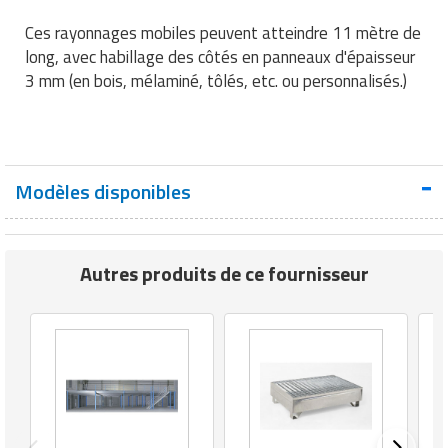
Matériel de musculation
Ces rayonnages mobiles peuvent atteindre 11 mètre de
Rôtisserie professionnelle
Vêtement sportif
long, avec habillage des côtés en panneaux d'épaisseur
3 mm (en bois, mélaminé, tôlés, etc. ou personnalisés.)
Sautause professionnelle
Table de cuisson professionnelle
Tables de préparation réfrigérées
Modèles disponibles
Ustensile de cuisine
Vaisselle restaurant
Autres produits de ce fournisseur
Vitrines réfrigérées