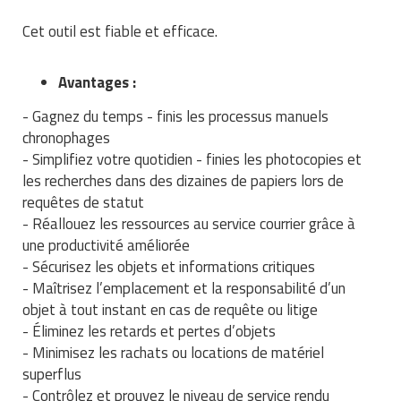
Traitement de l'air
Equipements de football
Pétrin professionnel
Tapis de bureau
Ustensile cuisine professionnel
Cet outil est fiable et efficace.
Traitement des eaux
Equipements de karting
Piano de cuisson
Tapis et caillebotis
Vêtements personnalisés
Avantages :
Trancheuse professionnelle
Equipements pour patinage
Plats et plateaux
Traitement des surfaces
Vitrines pour magasin
- Gagnez du temps - finis les processus manuels
chronophages
Transformateur électrique
Equipements pour roller
Pompes à sauce
Traitement du linge
- Simplifiez votre quotidien - finies les photocopies et
les recherches dans des dizaines de papiers lors de
Tubes et profilés
Equipements pour skateboard
Portes commandes restaurant
Vestiaires et casiers
requêtes de statut
Tuyau flexible
Equipements pour stade et terrain
- Réallouez les ressources au service courrier grâce à
Présentoir pour restaurant
une productivité améliorée
sportif
Tuyau galvanisé
- Sécurisez les objets et informations critiques
Réchaud professionnel
Jeu gymnique
- Maîtrisez l’emplacement et la responsabilité d’un
Tuyau renforcé
Réfrigérateur professionnel
objet à tout instant en cas de requête ou litige
Loisirs
- Éliminez les retards et pertes d’objets
Ventilateurs et aération d'atelier
Restauration foraine
- Minimisez les rachats ou locations de matériel
Matériel de fitness
superflus
Robinetterie professionnelle
- Contrôlez et prouvez le niveau de service rendu