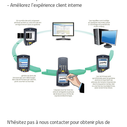
Matériel de musculation
- Améliorez l’expérience client interne
Rôtisserie professionnelle
Vêtement sportif
Sautause professionnelle
Table de cuisson professionnelle
Tables de préparation réfrigérées
Ustensile de cuisine
Vaisselle restaurant
Vitrines réfrigérées
N'hésitez pas à nous contacter pour obtenir plus de