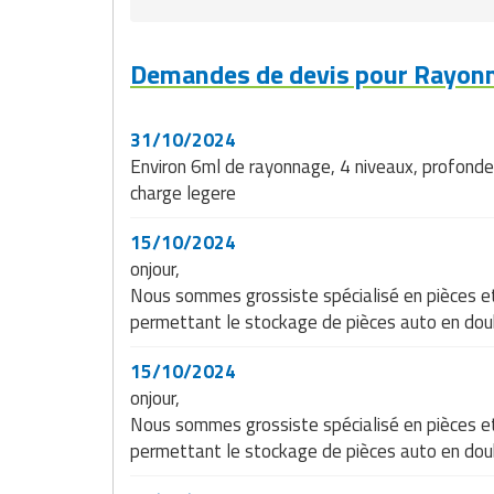
Matériel de musculation
Rôtisserie professionnelle
Vêtement sportif
Demandes de devis pour Rayonn
Sautause professionnelle
Table de cuisson professionnelle
31/10/2024
Environ 6ml de rayonnage, 4 niveaux, profond
Tables de préparation réfrigérées
charge legere
Ustensile de cuisine
15/10/2024
onjour,
Vaisselle restaurant
Nous sommes grossiste spécialisé en pièces et
permettant le stockage de pièces auto en doub
Vitrines réfrigérées
15/10/2024
onjour,
Nous sommes grossiste spécialisé en pièces et
permettant le stockage de pièces auto en doub