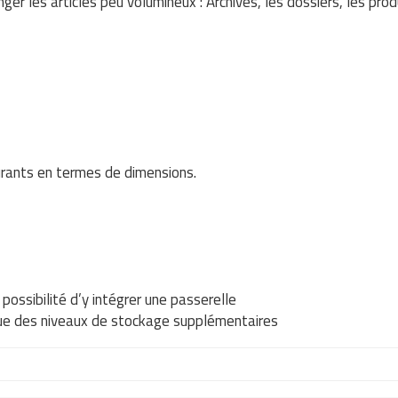
er les articles peu volumineux : Archives, les dossiers, les prod
urants en termes de dimensions.
possibilité d’y intégrer une passerelle
i que des niveaux de stockage supplémentaires