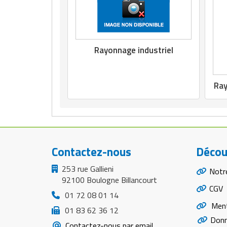
Rayonnage industriel
Ray
Contactez-nous
Décou
253 rue Gallieni
Notr
92100 Boulogne Billancourt
CGV
01 72 08 01 14
Ment
01 83 62 36 12
Donn
Contactez-nous par email