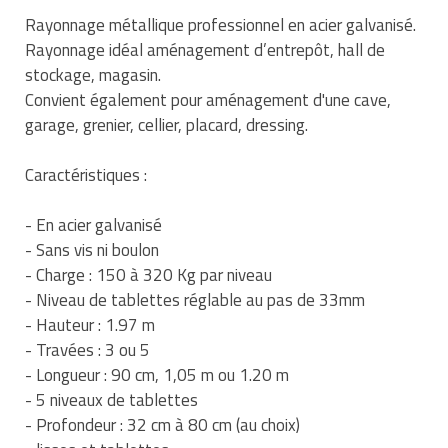
Matériel de musculation
Rayonnage métallique professionnel en acier galvanisé.
Rôtisserie professionnelle
Rayonnage idéal aménagement d’entrepôt, hall de
Vêtement sportif
stockage, magasin.
Sautause professionnelle
Convient également pour aménagement d'une cave,
garage, grenier, cellier, placard, dressing.
Table de cuisson professionnelle
Tables de préparation réfrigérées
Caractéristiques :
Ustensile de cuisine
- En acier galvanisé
- Sans vis ni boulon
Vaisselle restaurant
- Charge : 150 à 320 Kg par niveau
- Niveau de tablettes réglable au pas de 33mm
Vitrines réfrigérées
- Hauteur : 1.97 m
- Travées : 3 ou 5
- Longueur : 90 cm, 1,05 m ou 1.20 m
- 5 niveaux de tablettes
- Profondeur : 32 cm à 80 cm (au choix)