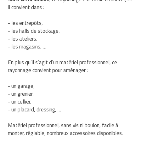
Traitement de l'air
Equipements de football
il convient dans :
Pétrin professionnel
Tapis de bureau
Ustensile cuisine professionnel
Traitement des eaux
Equipements de karting
Piano de cuisson
- les entrepôts,
Tapis et caillebotis
Vêtements personnalisés
- les halls de stockage,
Trancheuse professionnelle
Equipements pour patinage
Plats et plateaux
Traitement des surfaces
Vitrines pour magasin
- les ateliers,
- les magasins, …
Transformateur électrique
Equipements pour roller
Pompes à sauce
Traitement du linge
En plus qu’il s’agit d’un matériel professionnel, ce
Tubes et profilés
Equipements pour skateboard
Portes commandes restaurant
Vestiaires et casiers
rayonnage convient pour aménager :
Tuyau flexible
Equipements pour stade et terrain
Présentoir pour restaurant
- un garage,
sportif
Tuyau galvanisé
- un grenier,
Réchaud professionnel
Jeu gymnique
- un cellier,
Tuyau renforcé
Réfrigérateur professionnel
- un placard, dressing, …
Loisirs
Ventilateurs et aération d'atelier
Restauration foraine
Matériel professionnel, sans vis ni boulon, facile à
Matériel de fitness
monter, réglable, nombreux accessoires disponibles.
Robinetterie professionnelle