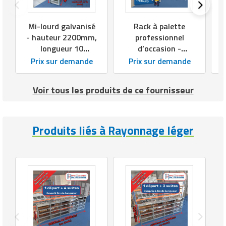
Mi-lourd galvanisé
Rack à palette
- hauteur 2200mm,
professionnel
longueur 10
d’occasion -
000mm,
Hauteur : jusqu'à
Prix sur demande
Prix sur demande
profondeur 600mm
10 m
Voir tous les produits de ce fournisseur
Produits liés à Rayonnage léger