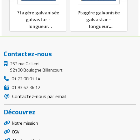
?tagère galvanisée
?tagère galvanisée
galvastar -
galvastar -
longueur
longueur
configurable - [1
configurable - [1
départ + 4 suites]
départ + 3 suites]
Contactez-nous
253 rue Gallieni
92100 Boulogne Billancourt
01 72 08 01 14
01 83 62 36 12
Contactez-nous par email
Découvrez
Notre mission
CGV