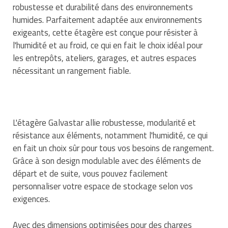
robustesse et durabilité dans des environnements
Traitement de l'air
Equipements de football
Pétrin professionnel
Tapis de bureau
Ustensile cuisine professionnel
humides. Parfaitement adaptée aux environnements
exigeants, cette étagère est conçue pour résister à
Traitement des eaux
Equipements de karting
Piano de cuisson
Tapis et caillebotis
Vêtements personnalisés
l'humidité et au froid, ce qui en fait le choix idéal pour
Trancheuse professionnelle
Equipements pour patinage
les entrepôts, ateliers, garages, et autres espaces
Plats et plateaux
Traitement des surfaces
Vitrines pour magasin
nécessitant un rangement fiable.
Transformateur électrique
Equipements pour roller
Pompes à sauce
Traitement du linge
Tubes et profilés
Equipements pour skateboard
Portes commandes restaurant
Vestiaires et casiers
L'étagère Galvastar allie robustesse, modularité et
Tuyau flexible
Equipements pour stade et terrain
Présentoir pour restaurant
résistance aux éléments, notamment l'humidité, ce qui
sportif
en fait un choix sûr pour tous vos besoins de rangement.
Tuyau galvanisé
Réchaud professionnel
Grâce à son design modulable avec des éléments de
Jeu gymnique
départ et de suite, vous pouvez facilement
Tuyau renforcé
Réfrigérateur professionnel
personnaliser votre espace de stockage selon vos
Loisirs
Ventilateurs et aération d'atelier
exigences.
Restauration foraine
Matériel de fitness
Robinetterie professionnelle
Avec des dimensions optimisées pour des charges