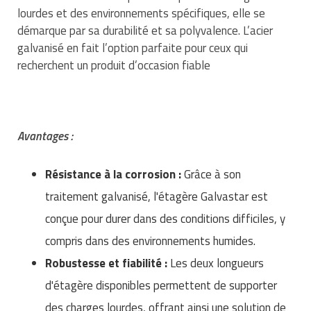
Matériel de musculation
lourdes et des environnements spécifiques, elle se
Rôtisserie professionnelle
démarque par sa durabilité et sa polyvalence. L’acier
Vêtement sportif
galvanisé en fait l’option parfaite pour ceux qui
Sautause professionnelle
recherchent un produit d’occasion fiable
Table de cuisson professionnelle
Tables de préparation réfrigérées
Avantages :
Ustensile de cuisine
Résistance à la corrosion :
Grâce à son
Vaisselle restaurant
traitement galvanisé, l'étagère Galvastar est
Vitrines réfrigérées
conçue pour durer dans des conditions difficiles, y
compris dans des environnements humides.
Robustesse et fiabilité :
Les deux longueurs
d'étagère disponibles permettent de supporter
des charges lourdes, offrant ainsi une solution de