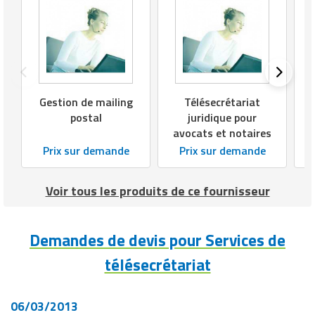
Matériel de musculation
Rôtisserie professionnelle
Vêtement sportif
Sautause professionnelle
Table de cuisson professionnelle
Gestion de mailing
Télésecrétariat
postal
juridique pour
Tables de préparation réfrigérées
avocats et notaires
Prix sur demande
Prix sur demande
Ustensile de cuisine
Vaisselle restaurant
Voir tous les produits de ce fournisseur
Vitrines réfrigérées
Demandes de devis pour Services de
télésecrétariat
06/03/2013