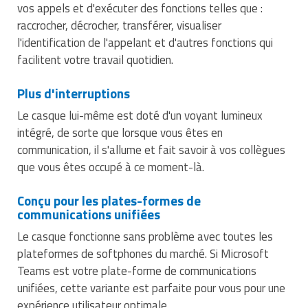
Matériel de musculation
vos appels et d'exécuter des fonctions telles que :
Rôtisserie professionnelle
raccrocher, décrocher, transférer, visualiser
Vêtement sportif
l'identification de l'appelant et d'autres fonctions qui
Sautause professionnelle
facilitent votre travail quotidien.
Table de cuisson professionnelle
Plus d'interruptions
Le casque lui-même est doté d'un voyant lumineux
Tables de préparation réfrigérées
intégré, de sorte que lorsque vous êtes en
communication, il s'allume et fait savoir à vos collègues
Ustensile de cuisine
que vous êtes occupé à ce moment-là.
Vaisselle restaurant
Conçu pour les plates-formes de
communications unifiées
Vitrines réfrigérées
Le casque fonctionne sans problème avec toutes les
plateformes de softphones du marché. Si Microsoft
Teams est votre plate-forme de communications
unifiées, cette variante est parfaite pour vous pour une
expérience utilisateur optimale.