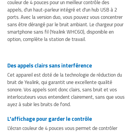
couleur de 4 pouces pour un meilleur contrôle des
Traitement de l'air
Equipements de football
Pétrin professionnel
Tapis de bureau
Ustensile cuisine professionnel
appels, d'un haut-parleur intégré et d'un hub USB à 2
ports. Avec la version duo, vous pouvez vous concentrer
Traitement des eaux
Equipements de karting
Piano de cuisson
Tapis et caillebotis
Vêtements personnalisés
sans être dérangé par le bruit ambiant. Le chargeur pour
smartphone sans fil (Yealink WHC60), disponible en
Trancheuse professionnelle
Equipements pour patinage
Plats et plateaux
Traitement des surfaces
Vitrines pour magasin
option, complète la station de travail.
Transformateur électrique
Equipements pour roller
Pompes à sauce
Traitement du linge
Tubes et profilés
Equipements pour skateboard
Portes commandes restaurant
Vestiaires et casiers
Des appels clairs sans interférence
Tuyau flexible
Equipements pour stade et terrain
Présentoir pour restaurant
Cet appareil est doté de la technologie de réduction du
sportif
bruit de Yealink, qui garantit une excellente qualité
Tuyau galvanisé
Réchaud professionnel
sonore. Vos appels sont donc clairs, sans bruit et vos
Jeu gymnique
interlocuteurs vous entendent clairement, sans que vous
Tuyau renforcé
Réfrigérateur professionnel
ayez à subir les bruits de fond.
Loisirs
Ventilateurs et aération d'atelier
Restauration foraine
L'affichage pour garder le contrôle
Matériel de fitness
L'écran couleur de 4 pouces vous permet de contrôler
Robinetterie professionnelle