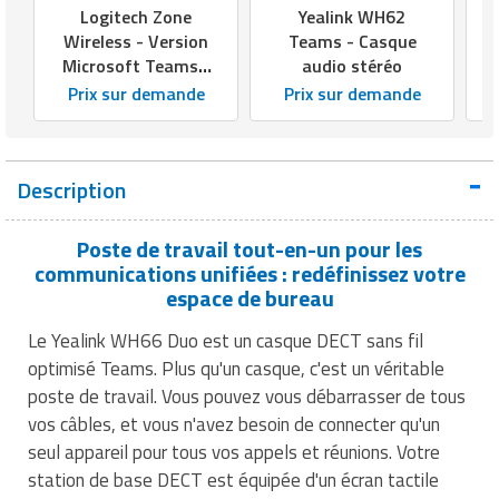
Matériel électrique
Equipement multisport
Menuiserie
Mobilier fumeurs
Panneaux et signalétiques de
Machines à café professionnelles
Services juridiques
Logitech Zone
Yealink WH62
nettoyage
Wireless - Version
Teams - Casque
Outillage jardin
Mesure et contrôle
Equipement paintball
Outillage BTP
Mobilier gabion
Machines d'emballage alimentaire
Téléphone portable
Microsoft Teams -
audio stéréo
Casque PC - IP /
Poubelles et portes sacs
Panneaux et affichages pour
Prix sur demande
Prix sur demande
Outillage à main
Equipement pour trottinette
Peinture
Mobilier pour cimetière
Marmites professionnelles
Téléphonie pour entreprise
Softphone
magasin
Produits d'essuyage
Outillage électrique
Equipement pour vélo
Plafond
Mobilier urbain solaire
Matériel boulangerie pâtisserie
Transport
PLV pour magasin
Description
Produits de nettoyage
Pistolet professionnel
Equipement rugby
Protections murales
Panneaux brise vue
Matériel découpe de cuisine
Travaux agricoles
professionnels
Présentoirs pour magasin
Poste de travail tout-en-un pour les
Portes industrielles
Equipement sport de combat
Réparation de sol
Ponton
Matériel pizzeria
Travaux maison
communications unifiées : redéfinissez votre
Produits pour lave vaisselle
Rasage pour homme
espace de bureau
Sas de confinement
Equipement tennis
Sécurité du chantier
Potelets et bornes urbaines
Matériels d'hygiène pour restaurant
Véhicules professionnels
Protection anti-inondation
Rayonnages pour magasin
Le Yealink WH66 Duo est un casque DECT sans fil
Signalétique industrielle
Equipement Tir à l'arc
Signalisations de chantier
optimisé Teams. Plus qu'un casque, c'est un véritable
Protection arbres
Meuble inox de cuisine
Pulvérisateurs professionnels
Robots de service
poste de travail. Vous pouvez vous débarrasser de tous
Tables pour atelier
Equipement Tir au fusil
Tapis agricoles
Signalisation routière
Mixeurs et blenders professionnels
vos câbles, et vous n'avez besoin de connecter qu'un
Robots de nettoyage
Sac shopping
seul appareil pour tous vos appels et réunions. Votre
Techniques
Equipement volley ball
Table de pique nique
Mobilier self service
Savons et soins du corps
station de base DECT est équipée d'un écran tactile
Thermomètre de mesure