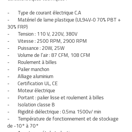
Traitement de l'air
Equipements de football
Pétrin professionnel
Tapis de bureau
Ustensile cuisine professionnel
- Type de courant électrique C.A
Traitement des eaux
Equipements de karting
- Matériel de lame plastique (UL94V-0 70% PBT +
Piano de cuisson
Tapis et caillebotis
Vêtements personnalisés
30% FRP)
Trancheuse professionnelle
Equipements pour patinage
- Tension : 110 V, 220V, 380V
Plats et plateaux
Traitement des surfaces
Vitrines pour magasin
- Vitesse : 2500 RPM, 2900 RPM
Transformateur électrique
Equipements pour roller
Pompes à sauce
- Puissance : 20W, 25W
Traitement du linge
- Volume de l’air : 87 CFM, 108 CFM
Tubes et profilés
Equipements pour skateboard
Portes commandes restaurant
- Roulement à billes
Vestiaires et casiers
- Palier manchon
Tuyau flexible
Equipements pour stade et terrain
Présentoir pour restaurant
- Alliage aluminium
sportif
- Certification UL, CE
Tuyau galvanisé
Réchaud professionnel
- Moteur électrique
Jeu gymnique
- Portant : palier lisse et roulement à billes
Tuyau renforcé
Réfrigérateur professionnel
- Isolation classe B
Loisirs
- Rigidité diélectrique : 0.5ma 1500v/ min
Ventilateurs et aération d'atelier
Restauration foraine
- Température de fonctionnement et de stockage
Matériel de fitness
de -10° à 70°
Robinetterie professionnelle