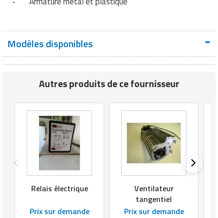
- Armature métal et plastique
Matériel de musculation
Rôtisserie professionnelle
Vêtement sportif
Sautause professionnelle
Modèles disponibles
Table de cuisson professionnelle
Autres produits de ce fournisseur
Tables de préparation réfrigérées
Ustensile de cuisine
Vaisselle restaurant
Vitrines réfrigérées
Relais électrique
Ventilateur
tangentiel
Prix sur demande
Prix sur demande