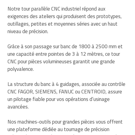
Traitement de l'air
Equipements de football
Pétrin professionnel
Tapis de bureau
Notre tour parallèle CNC industriel répond aux
Ustensile cuisine professionnel
exigences des ateliers qui produisent des prototypes,
Traitement des eaux
Equipements de karting
Piano de cuisson
Tapis et caillebotis
Vêtements personnalisés
outillages, petites et moyennes séries avec un haut
niveau de précision.
Trancheuse professionnelle
Equipements pour patinage
Plats et plateaux
Traitement des surfaces
Vitrines pour magasin
Grâce à son passage sur banc de 1800 à 2500 mm et
Transformateur électrique
Equipements pour roller
Pompes à sauce
Traitement du linge
une capacité entre pointes de 3 à 12 mètres, ce tour
Tubes et profilés
Equipements pour skateboard
CNC pour pièces volumineuses garantit une grande
Portes commandes restaurant
Vestiaires et casiers
polyvalence.
Tuyau flexible
Equipements pour stade et terrain
Présentoir pour restaurant
sportif
La structure du banc à 4 guidages, associée au contrôle
Tuyau galvanisé
Réchaud professionnel
CNC FAGOR, SIEMENS, FANUC ou CENTROID, assure
Jeu gymnique
un pilotage fiable pour vos opérations d’usinage
Tuyau renforcé
Réfrigérateur professionnel
avancées.
Loisirs
Ventilateurs et aération d'atelier
Restauration foraine
Nos machines-outils pour grandes pièces vous offrent
Matériel de fitness
une plateforme dédiée au tournage de précision
Robinetterie professionnelle