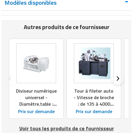
Modèles disponibles
Autres produits de ce fournisseur
C
Diviseur numérique
Tour à fileter auto
universel -
- Vitesse de broche
Diamètre.table :
: de 135 à 4000
100 à 320 mm -
tours/min
Prix sur demande
Prix sur demande
Alésage : 30 à 110
Voir tous les produits de ce fournisseur