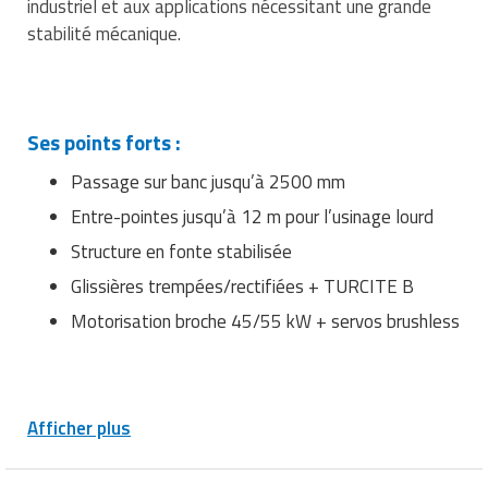
industriel et aux applications nécessitant une grande
Matériel de musculation
stabilité mécanique.
Rôtisserie professionnelle
Vêtement sportif
Sautause professionnelle
Table de cuisson professionnelle
Ses points forts :
Passage sur banc jusqu’à 2500 mm
Tables de préparation réfrigérées
Entre-pointes jusqu’à 12 m pour l’usinage lourd
Ustensile de cuisine
Structure en fonte stabilisée
Glissières trempées/rectifiées + TURCITE B
Vaisselle restaurant
Motorisation broche 45/55 kW + servos brushless
Vitrines réfrigérées
Afficher plus