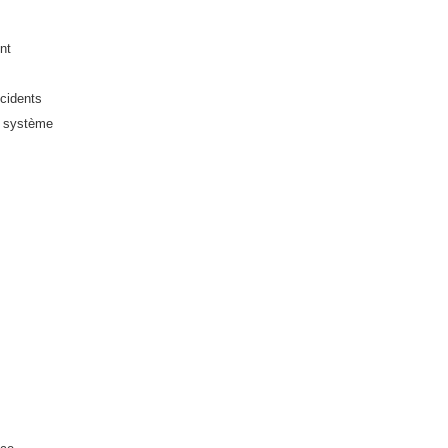
nt
ncidents
du système