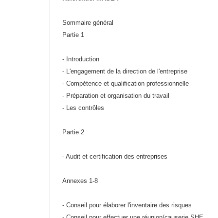
Matériel de musculation
Rôtisserie professionnelle
Sommaire général
Vêtement sportif
Partie 1
Sautause professionnelle
- Introduction
Table de cuisson professionnelle
- L'engagement de la direction de l'entreprise
Tables de préparation réfrigérées
- Compétence et qualification professionnelle
- Préparation et organisation du travail
Ustensile de cuisine
- Les contrôles
Vaisselle restaurant
Partie 2
Vitrines réfrigérées
- Audit et certification des entreprises
Annexes 1-8
- Conseil pour élaborer l'inventaire des risques
- Conseil pour effectuer une réunion/causerie SHE