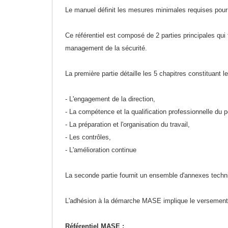
Traitement de l'air
Equipements de football
Pétrin professionnel
Le manuel définit les mesures minimales requises pour 
Tapis de bureau
Ustensile cuisine professionnel
Traitement des eaux
Equipements de karting
Piano de cuisson
Tapis et caillebotis
Ce référentiel est composé de 2 parties principales qui
Vêtements personnalisés
management de la sécurité.
Trancheuse professionnelle
Equipements pour patinage
Plats et plateaux
Traitement des surfaces
Vitrines pour magasin
La première partie détaille les 5 chapitres constituant le
Transformateur électrique
Equipements pour roller
Pompes à sauce
Traitement du linge
- L'engagement de la direction,
Tubes et profilés
Equipements pour skateboard
Portes commandes restaurant
Vestiaires et casiers
- La compétence et la qualification professionnelle du 
Tuyau flexible
Equipements pour stade et terrain
- La préparation et l'organisation du travail,
Présentoir pour restaurant
sportif
- Les contrôles,
Tuyau galvanisé
Réchaud professionnel
- L'amélioration continue
Jeu gymnique
Tuyau renforcé
Réfrigérateur professionnel
La seconde partie fournit un ensemble d'annexes tech
Loisirs
Ventilateurs et aération d'atelier
Restauration foraine
L'adhésion à la démarche MASE implique le versement d
Matériel de fitness
Robinetterie professionnelle
Référentiel MASE :