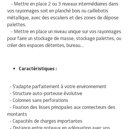
- Mettre en place 2 ou 3 niveaux intermédiaires dans
Traitement de l'air
Equipements de football
Pétrin professionnel
Tapis de bureau
Ustensile cuisine professionnel
vos rayonnages soit en planché bois ou caillebotis
métallique, avec des escaliers et des zones de dépose
Traitement des eaux
Equipements de karting
Piano de cuisson
Tapis et caillebotis
Vêtements personnalisés
palettes.
- Mettre en place un niveau unique sur vos rayonnages
Trancheuse professionnelle
Equipements pour patinage
Plats et plateaux
Traitement des surfaces
Vitrines pour magasin
pour faire un stockage de masse, stockage palettes, ou
créer des espaces détentes, bureau…
Transformateur électrique
Equipements pour roller
Pompes à sauce
Traitement du linge
Tubes et profilés
Equipements pour skateboard
Portes commandes restaurant
Vestiaires et casiers
Caractéristiques :
Tuyau flexible
Equipements pour stade et terrain
Présentoir pour restaurant
sportif
Tuyau galvanisé
Réchaud professionnel
- S'adapte parfaitement à votre environnement
Jeu gymnique
- Structure auto-porteuse évolutive
Tuyau renforcé
Réfrigérateur professionnel
- Colonnes sans perforations
Loisirs
- Fixation des lisses principales aux connecteurs des
Ventilateurs et aération d'atelier
Restauration foraine
montants
Matériel de fitness
- Capacités de charges importantes
Robinetterie professionnelle
- Distance entre poteaux en adéquation avec vos