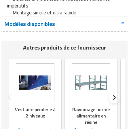
Matériel de musculation
impératifs
Rôtisserie professionnelle
- Montage simple et ultra rapide
Vêtement sportif
Modèles disponibles
Sautause professionnelle
Table de cuisson professionnelle
Autres produits de ce fournisseur
Tables de préparation réfrigérées
Ustensile de cuisine
Vaisselle restaurant
Vitrines réfrigérées
Vestiaire penderie à
Rayonnage norme
2 niveaux
alimentaire en
résine