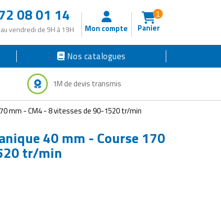
72 08 01 14
1
Panier
Mon compte
 au vendredi de 9H à 19H
Nos catalogues
1M de devis transmis
170 mm - CM4 - 8 vitesses de 90-1520 tr/min
canique 40 mm - Course 170
520 tr/min