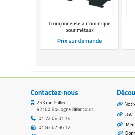
Tronçonneuse automatique
pour métaux
Prix sur demande
Contactez-nous
Décou
253 rue Gallieni
Notr
92100 Boulogne Billancourt
CGV
01 72 08 01 14
Ment
01 83 62 36 12
Donn