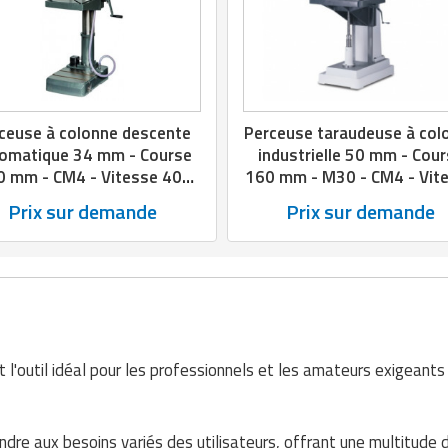
ceuse à colonne descente
Perceuse taraudeuse à col
omatique 34 mm - Course
industrielle 50 mm - Cou
0 mm - CM4 - Vitesse 40-
160 mm - M30 - CM4 - Vit
6500 tr/min
70 à 1800 trs/min
Prix sur demande
Prix sur demande
 l'outil idéal pour les professionnels et les amateurs exigeant
re aux besoins variés des utilisateurs, offrant une multitude d