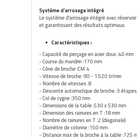
Matériel de musculation
Système d'arrosage intégré
Rôtisserie professionnelle
Vêtement sportif
Le système d'arrosage intégré avec réservoir 
Sautause professionnelle
et garantissant des résultats optimaux.
Table de cuisson professionnelle
Caractéristiques :
Tables de préparation réfrigérées
- Capacité de perçage en acier doux :40 mm
- Course du mandrin :170 mm
Ustensile de cuisine
- Cône de broche :CM 4
- Vitesse de broche :90 - 1.520 tr/min
Vaisselle restaurant
- Nombre de vitesses :8
- Descente automatique de broche :3 étapes:
Vitrines réfrigérées
- Col de cygne :350 mm
- Dimensions de la table :530 x 530 mm
- Dimension des rainures en T :18 mm
- Nombre de rainures en T :2 (diagonale)
- Diamètre de colonne :150 mm
- Distance max de la broche à la table :725