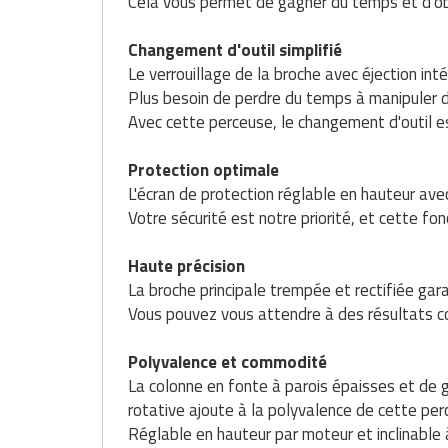
Cela vous permet de gagner du temps et d'ob
Traitement de l'air
Equipements de football
Pétrin professionnel
Tapis de bureau
Ustensile cuisine professionnel
Changement d'outil simplifié
Traitement des eaux
Equipements de karting
Piano de cuisson
Tapis et caillebotis
Le verrouillage de la broche avec éjection int
Vêtements personnalisés
Plus besoin de perdre du temps à manipuler d
Trancheuse professionnelle
Equipements pour patinage
Plats et plateaux
Traitement des surfaces
Vitrines pour magasin
Avec cette perceuse, le changement d'outil e
Transformateur électrique
Equipements pour roller
Pompes à sauce
Traitement du linge
Protection optimale
L'écran de protection réglable en hauteur ave
Tubes et profilés
Equipements pour skateboard
Portes commandes restaurant
Vestiaires et casiers
Votre sécurité est notre priorité, et cette fon
Tuyau flexible
Equipements pour stade et terrain
Présentoir pour restaurant
Haute précision
sportif
La broche principale trempée et rectifiée gar
Tuyau galvanisé
Réchaud professionnel
Vous pouvez vous attendre à des résultats con
Jeu gymnique
Tuyau renforcé
Réfrigérateur professionnel
Polyvalence et commodité
Loisirs
La colonne en fonte à parois épaisses et de g
Ventilateurs et aération d'atelier
Restauration foraine
rotative ajoute à la polyvalence de cette per
Matériel de fitness
Réglable en hauteur par moteur et inclinable à
Robinetterie professionnelle