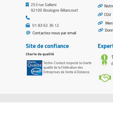
Matériel de musculation
253 rue Gallieni
Notr
Rôtisserie professionnelle
92100 Boulogne Billancourt
Vêtement sportif
CGV
Sautause professionnelle
Ment
01 83 62 36 12
Donn
Table de cuisson professionnelle
Contactez-nous par email
Tables de préparation réfrigérées
Site de confiance
Expert
Charte de qualité
Ustensile de cuisine
Techni-Contact respecte la charte
Vaisselle restaurant
qualité de la Fédération des
Entreprises de Vente à Distance.
Vitrines réfrigérées