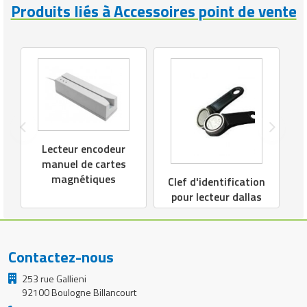
Matériel de musculation
Produits liés à Accessoires point de vente
Rôtisserie professionnelle
Vêtement sportif
Sautause professionnelle
Table de cuisson professionnelle
Tables de préparation réfrigérées
Lecteur encodeur
Ustensile de cuisine
manuel de cartes
magnétiques
Vaisselle restaurant
Clef d'identification
pour lecteur dallas
Vitrines réfrigérées
Contactez-nous
253 rue Gallieni
92100 Boulogne Billancourt