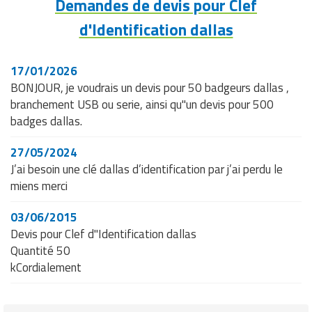
Demandes de devis pour Clef
Traitement de l'air
Equipements de football
Pétrin professionnel
Tapis de bureau
Ustensile cuisine professionnel
d'Identification dallas
Traitement des eaux
Equipements de karting
Piano de cuisson
Tapis et caillebotis
Vêtements personnalisés
17/01/2026
Trancheuse professionnelle
Equipements pour patinage
Plats et plateaux
Traitement des surfaces
Vitrines pour magasin
BONJOUR, je voudrais un devis pour 50 badgeurs dallas ,
branchement USB ou serie, ainsi qu"un devis pour 500
Transformateur électrique
Equipements pour roller
Pompes à sauce
Traitement du linge
badges dallas.
Tubes et profilés
Equipements pour skateboard
Portes commandes restaurant
Vestiaires et casiers
27/05/2024
J’ai besoin une clé dallas d’identification par j’ai perdu le
Tuyau flexible
Equipements pour stade et terrain
Présentoir pour restaurant
miens merci
sportif
Tuyau galvanisé
Réchaud professionnel
03/06/2015
Jeu gymnique
Devis pour Clef d"Identification dallas
Tuyau renforcé
Réfrigérateur professionnel
Quantité 50
Loisirs
kCordialement
Ventilateurs et aération d'atelier
Restauration foraine
Matériel de fitness
Robinetterie professionnelle