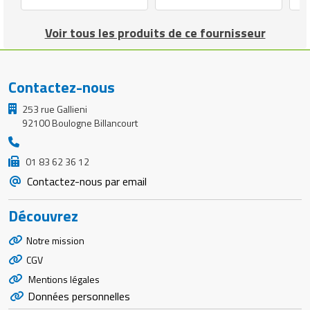
Matériel de musculation
Rôtisserie professionnelle
Voir tous les produits de ce fournisseur
Vêtement sportif
Sautause professionnelle
Contactez-nous
Table de cuisson professionnelle
253 rue Gallieni
Tables de préparation réfrigérées
92100 Boulogne Billancourt
Ustensile de cuisine
01 83 62 36 12
Contactez-nous par email
Vaisselle restaurant
Découvrez
Vitrines réfrigérées
Notre mission
CGV
Mentions légales
Données personnelles