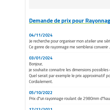
Matériel de musculation
Rôtisserie professionnelle
Vêtement sportif
Demande de prix pour Rayonnag
Sautause professionnelle
Table de cuisson professionnelle
04/11/2024
Je recherche pour organiser mon atelier une sé
Tables de préparation réfrigérées
Ce genre de rayonnage me semblerai convenir ..
Ustensile de cuisine
03/01/2024
Bonjour,
Vaisselle restaurant
je souhaite connaitre les dimensions possibles 
Quel serait par exemple le prix approximatif 
Vitrines réfrigérées
Cordialement.
05/10/2022
Prix d"un rayonnage roulant de 2980mm d"ha
17/12/2021