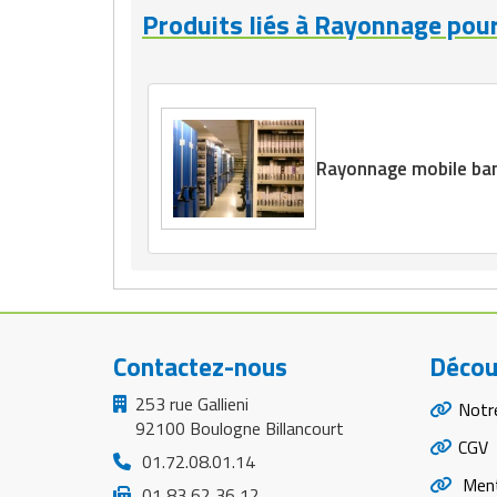
Produits liés à Rayonnage pour
Rayonnage mobile ba
Contactez-nous
Décou
253 rue Gallieni
Notr
92100 Boulogne Billancourt
CGV
01.72.08.01.14
Ment
01 83 62 36 12