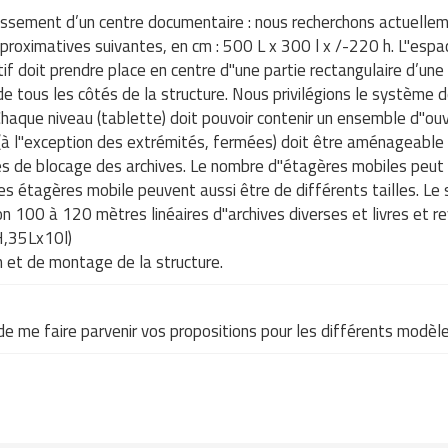
ssement d’un centre documentaire : nous recherchons actuellem
pproximatives suivantes, en cm : 500 L x 300 l x /-220 h. L"esp
if doit prendre place en centre d"une partie rectangulaire d’une
e tous les côtés de la structure. Nous privilégions le système
Chaque niveau (tablette) doit pouvoir contenir un ensemble d"ou
(à l"exception des extrémités, fermées) doit être aménageable
es de blocage des archives. Le nombre d"étagères mobiles peut 
es étagères mobile peuvent aussi être de différents tailles. L
iron 100 à 120 mètres linéaires d"archives diverses et livres et 
6H,35Lx10l)
n et de montage de la structure.
 me faire parvenir vos propositions pour les différents modèl