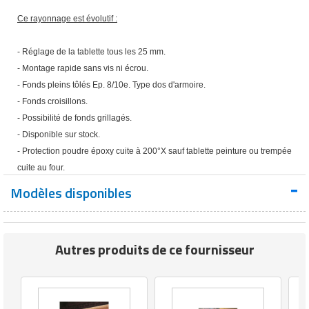
Matériel de musculation
Ce rayonnage est évolutif :
Rôtisserie professionnelle
Vêtement sportif
- Réglage de la tablette tous les 25 mm.
Sautause professionnelle
- Montage rapide sans vis ni écrou.
Table de cuisson professionnelle
- Fonds pleins tôlés Ep. 8/10e. Type dos d'armoire.
- Fonds croisillons.
Tables de préparation réfrigérées
- Possibilité de fonds grillagés.
- Disponible sur stock.
Ustensile de cuisine
- Protection poudre époxy cuite à 200°X sauf tablette peinture ou trempée
cuite au four.
Vaisselle restaurant
Modèles disponibles
Vitrines réfrigérées
Autres produits de ce fournisseur