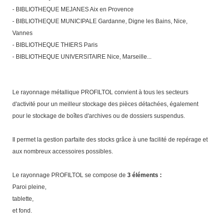
Traitement de l'air
Equipements de football
Pétrin professionnel
- BIBLIOTHEQUE MEJANES Aix en Provence
Tapis de bureau
Ustensile cuisine professionnel
- BIBLIOTHEQUE MUNICIPALE Gardanne, Digne les Bains, Nice,
Traitement des eaux
Equipements de karting
Piano de cuisson
Vannes
Tapis et caillebotis
Vêtements personnalisés
- BIBLIOTHEQUE THIERS Paris
Trancheuse professionnelle
Equipements pour patinage
Plats et plateaux
Traitement des surfaces
- BIBLIOTHEQUE UNIVERSITAIRE Nice, Marseille...
Vitrines pour magasin
Transformateur électrique
Equipements pour roller
Pompes à sauce
Traitement du linge
Le rayonnage métallique PROFILTOL convient à tous les secteurs
Tubes et profilés
Equipements pour skateboard
Portes commandes restaurant
Vestiaires et casiers
d'activité pour un meilleur stockage des pièces détachées, également
pour le stockage de boîtes d'archives ou de dossiers suspendus.
Tuyau flexible
Equipements pour stade et terrain
Présentoir pour restaurant
sportif
Il permet la gestion parfaite des stocks grâce à une facilité de repérage et
Tuyau galvanisé
Réchaud professionnel
aux nombreux accessoires possibles.
Jeu gymnique
Tuyau renforcé
Réfrigérateur professionnel
Le rayonnage PROFILTOL se compose de
3 éléments :
Loisirs
Paroi pleine,
Ventilateurs et aération d'atelier
Restauration foraine
tablette,
Matériel de fitness
et fond.
Robinetterie professionnelle