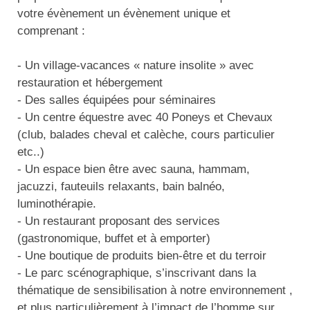
Traitement de l'air
Equipements de football
votre évènement un évènement unique et
Pétrin professionnel
Tapis de bureau
Ustensile cuisine professionnel
comprenant :
Traitement des eaux
Equipements de karting
Piano de cuisson
Tapis et caillebotis
Vêtements personnalisés
- Un village-vacances « nature insolite » avec
Trancheuse professionnelle
Equipements pour patinage
Plats et plateaux
Traitement des surfaces
Vitrines pour magasin
restauration et hébergement
- Des salles équipées pour séminaires
Transformateur électrique
Equipements pour roller
Pompes à sauce
Traitement du linge
- Un centre équestre avec 40 Poneys et Chevaux
(club, balades cheval et calèche, cours particulier
Tubes et profilés
Equipements pour skateboard
Portes commandes restaurant
Vestiaires et casiers
etc..)
- Un espace bien être avec sauna, hammam,
Tuyau flexible
Equipements pour stade et terrain
Présentoir pour restaurant
jacuzzi, fauteuils relaxants, bain balnéo,
sportif
Tuyau galvanisé
luminothérapie.
Réchaud professionnel
Jeu gymnique
- Un restaurant proposant des services
Tuyau renforcé
Réfrigérateur professionnel
(gastronomique, buffet et à emporter)
Loisirs
- Une boutique de produits bien-être et du terroir
Ventilateurs et aération d'atelier
Restauration foraine
- Le parc scénographique, s’inscrivant dans la
Matériel de fitness
thématique de sensibilisation à notre environnement ,
Robinetterie professionnelle
et plus particulièrement à l’impact de l’homme sur