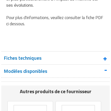
Matériel de musculation
.
ses évolutions
Rôtisserie professionnelle
Vêtement sportif
Pour plus d'informations, veuillez consulter la fiche PDF
Sautause professionnelle
ci dessous.
Table de cuisson professionnelle
Tables de préparation réfrigérées
Ustensile de cuisine
Fiches techniques
Vaisselle restaurant
Modèles disponibles
Séminaire de détente
Vitrines réfrigérées
Autres produits de ce fournisseur