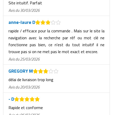
Matériel de musculation
Site intuitif. Parfait
Rôtisserie professionnelle
Avis du 30/03/2026
Vêtement sportif
Sautause professionnelle
anne-laure D
rapide / efficace pour la commande . Mais sur le site la
Table de cuisson professionnelle
navigation avec la recherche par réf ou mot clé ne
Tables de préparation réfrigérées
fonctionne pas bien, ce n'est du tout intuitif il ne
trouve pas si on ne met pas le mot exact et encore.
Ustensile de cuisine
Avis du 25/03/2026
Vaisselle restaurant
GREGORY M
délai de livraison trop long
Vitrines réfrigérées
Avis du 20/03/2026
- D
Rapide et conforme