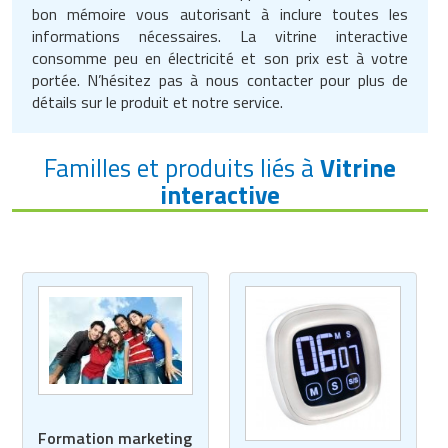
Matériel de musculation
bon mémoire vous autorisant à inclure toutes les
Rôtisserie professionnelle
informations nécessaires. La vitrine interactive
Vêtement sportif
consomme peu en électricité et son prix est à votre
portée. N’hésitez pas à nous contacter pour plus de
Sautause professionnelle
détails sur le produit et notre service.
Table de cuisson professionnelle
Familles et produits liés à
Vitrine
Tables de préparation réfrigérées
interactive
Ustensile de cuisine
Vaisselle restaurant
Vitrines réfrigérées
Formation marketing