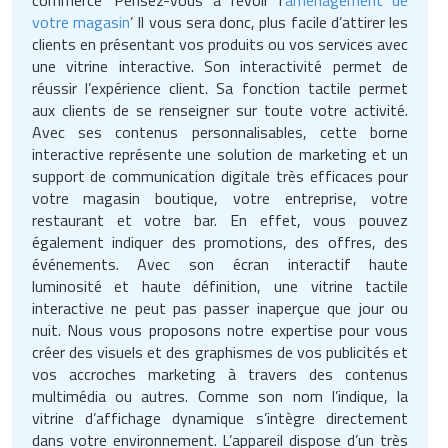
Traitement de l'air
Equipements de football
votre magasin
’ Il vous sera donc, plus facile d’attirer les
Pétrin professionnel
Tapis de bureau
Ustensile cuisine professionnel
clients en présentant vos produits ou vos services avec
Traitement des eaux
Equipements de karting
une vitrine interactive. Son interactivité permet de
Piano de cuisson
Tapis et caillebotis
Vêtements personnalisés
réussir l’expérience client. Sa fonction tactile permet
aux clients de se renseigner sur toute votre activité.
Trancheuse professionnelle
Equipements pour patinage
Plats et plateaux
Traitement des surfaces
Vitrines pour magasin
Avec ses contenus personnalisables, cette borne
interactive représente une solution de marketing et un
Transformateur électrique
Equipements pour roller
Pompes à sauce
Traitement du linge
support de communication digitale très efficaces pour
votre magasin boutique, votre entreprise, votre
Tubes et profilés
Equipements pour skateboard
Portes commandes restaurant
Vestiaires et casiers
restaurant et votre bar. En effet, vous pouvez
également indiquer des promotions, des offres, des
Tuyau flexible
Equipements pour stade et terrain
Présentoir pour restaurant
événements. Avec son écran interactif haute
sportif
luminosité et haute définition, une vitrine tactile
Tuyau galvanisé
Réchaud professionnel
interactive ne peut pas passer inaperçue que jour ou
Jeu gymnique
nuit. Nous vous proposons notre expertise pour vous
Tuyau renforcé
Réfrigérateur professionnel
créer des visuels et des graphismes de vos publicités et
Loisirs
vos accroches marketing à travers des contenus
Ventilateurs et aération d'atelier
Restauration foraine
multimédia ou autres. Comme son nom l’indique, la
Matériel de fitness
vitrine d’affichage dynamique s’intègre directement
Robinetterie professionnelle
dans votre environnement. L’appareil dispose d’un très