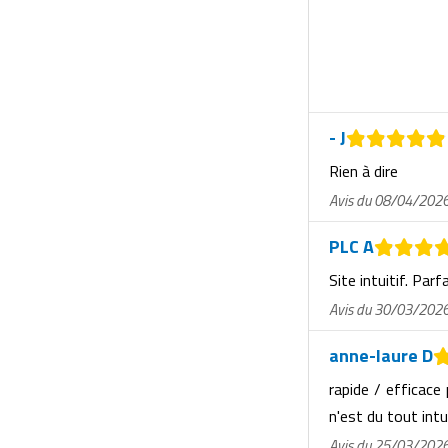
Matériel de musculation
Rôtisserie professionnelle
Vêtement sportif
Sautause professionnelle
Table de cuisson professionnelle
- J
Rien à dire
Tables de préparation réfrigérées
Avis du 08/04/202
Ustensile de cuisine
PLC A
Vaisselle restaurant
Site intuitif. Parf
Avis du 30/03/202
Vitrines réfrigérées
anne-laure D
rapide / efficace
n'est du tout intu
Avis du 25/03/202