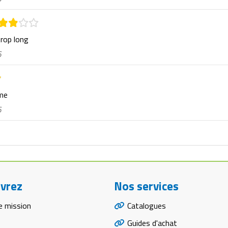
trop long
6
rme
6
vrez
Nos services
e mission
Catalogues
Guides d'achat