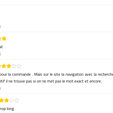
6
ait
6
 pour la commande . Mais sur le site la navigation avec la recherch
itif il ne trouve pas si on ne met pas le mot exact et encore.
6
trop long