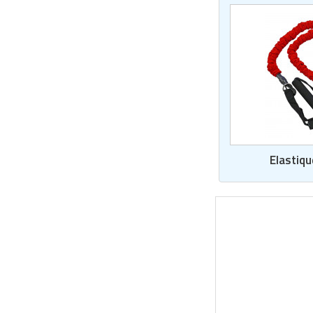
Matériel de musculation
Rôtisserie professionnelle
Vêtement sportif
Sautause professionnelle
Table de cuisson professionnelle
Tables de préparation réfrigérées
Ustensile de cuisine
Elastiqu
Vaisselle restaurant
Vitrines réfrigérées