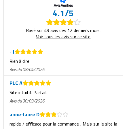
Matériel de musculation
Rôtisserie professionnelle
4.1/5
Vêtement sportif
Sautause professionnelle
Basé sur 49 avis des 12 derniers mois.
Table de cuisson professionnelle
Voir tous les avis sur ce site
Tables de préparation réfrigérées
- J
Rien à dire
Ustensile de cuisine
Avis du 08/04/2026
Vaisselle restaurant
PLC A
Vitrines réfrigérées
Site intuitif. Parfait
Avis du 30/03/2026
anne-laure D
rapide / efficace pour la commande . Mais sur le site la