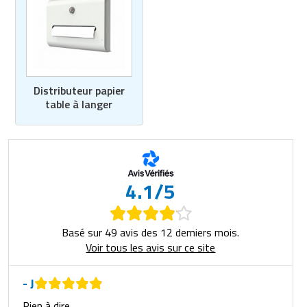
Matériel de musculation
Rôtisserie professionnelle
Vêtement sportif
Sautause professionnelle
Table de cuisson professionnelle
Distributeur papier
table à langer
Tables de préparation réfrigérées
Ustensile de cuisine
Vaisselle restaurant
4.1/5
Vitrines réfrigérées
Basé sur 49 avis des 12 derniers mois.
Voir tous les avis sur ce site
- J
Rien à dire