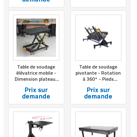
l.1500 mm - Charge :
trous : 16 mm
10 T
Table de soudage
Table de soudage
élévatrice mobile -
pivotante - Rotation
Dimension plateau :
à 360° - Pieds
L.1200 mm x l.750
réglables - Charge :
Prix sur
Prix sur
mm - Hauteur : de
1100 kg
demande
demande
525 mm à 925 mm -
Charge : 500 kg