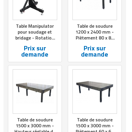
Table Manipulator
Table de soudure
pour soudage et
1200 x 2400 mm -
bridage - Rotation
Piètement 80 x 80
verticale et
mm
Prix sur
Prix sur
horizontale
demande
demande
Table de soudure
Table de soudure
1500 x 3000 mm -
1500 x 3000 mm -
Hauteur réglable de
Piètement 60 x 60