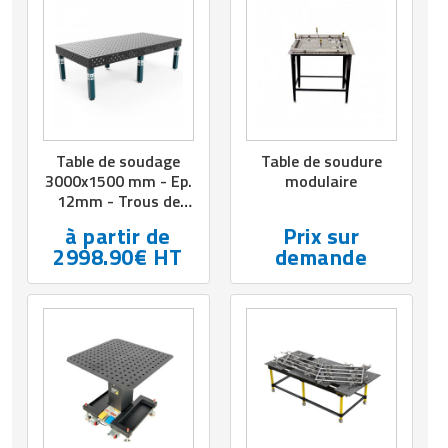
Matériel de musculation
Rôtisserie professionnelle
Vêtement sportif
Sautause professionnelle
Table de cuisson professionnelle
Table de soudage
Table de soudure
Tables de préparation réfrigérées
3000x1500 mm - Ep.
modulaire
12mm - Trous de
Ustensile de cuisine
Ø16 ou Ø28 mm
à partir de
Prix sur
2998.90€ HT
demande
Vaisselle restaurant
Vitrines réfrigérées