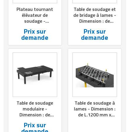
Plateau tournant
Table de soudage et
élévateur de
de bridage à lames -
soudage -
Dimension : de
Dimension : L.750
L.1200 mm x l.1200
Prix sur
Prix sur
mm x l.750 mm -
mm à L.2 550 mm x
demande
demande
Quadrillage : 50x50
l.1250 mm - Pieds
mm - Charge : 300
standards ou
kg
réglables - Avec ou
sans roulettes
Table de soudage
Table de soudage à
modulaire -
lames - Dimension :
Dimension : de
de L.1200 mm x
L.1200 mm x l.1200
l.1200 mm à L.3000
Prix sur
mm à L.3000 mm x
mm x l.1500 mm - Ø
demande