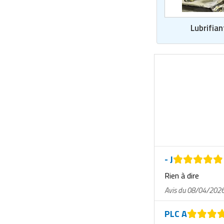
Matériel de musculation
Rôtisserie professionnelle
Vêtement sportif
Lubrifian
Sautause professionnelle
Table de cuisson professionnelle
Tables de préparation réfrigérées
Ustensile de cuisine
Vaisselle restaurant
Vitrines réfrigérées
- J
Rien à dire
Avis du 08/04/202
PLC A