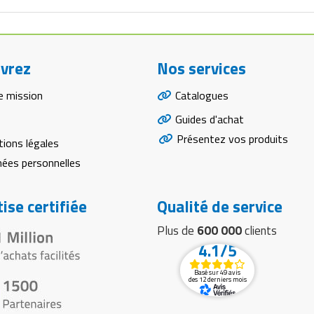
vrez
Nos services
e mission
Catalogues
Guides d'achat
Présentez vos produits
ions légales
ées personnelles
ise certifiée
Qualité de service
Plus de
600 000
clients
4.1/5
Basé sur 49 avis
des 12 derniers mois