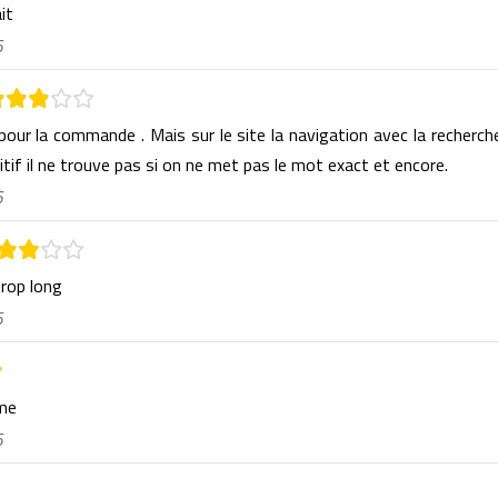
ait
6
 pour la commande . Mais sur le site la navigation avec la recherch
itif il ne trouve pas si on ne met pas le mot exact et encore.
6
trop long
6
rme
6