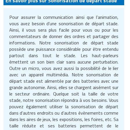
En savoir plus sur Sonorisation de départ stade
Matériel de musculation
Rôtisserie professionnelle
Vêtement sportif
Pour assurer la communication ainsi que l’animation,
Sautause professionnelle
vous avez besoin d’une sonorisation de départ stade.
Ainsi, il vous sera plus facile pour vous ou pour les
commentateurs de donner des ordres et partager des
Table de cuisson professionnelle
informations. Notre sonorisation de départ stade
possède une puissance considérable pour être entendu
Tables de préparation réfrigérées
partout dans tout le stade. Les haut-parleurs
émettent un son bien clair sans aucune perturbation.
Ustensile de cuisine
Outre un micro, vous avez aussi la possibilité de le lier
avec un appareil multimédia. Notre sonorisation de
Vaisselle restaurant
départ stade est alimentée par des batteries avec une
grande autonomie. Ainsi, elles se chargent aisément sur
Vitrines réfrigérées
le secteur ordinaire. Quelque soit la taille de votre
stade, notre sonorisation répondra à vos besoins. Vous
pouvez également utiliser la sonorisation de départ
dans d’autres endroits ou d’autres évènements comme
dans les aires de jeux, les expositions, les foires, etc. Sa
taille réduite et ses batteries permettent de le