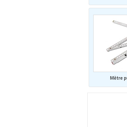
Matériel de musculation
Rôtisserie professionnelle
Vêtement sportif
Sautause professionnelle
Table de cuisson professionnelle
Tables de préparation réfrigérées
Ustensile de cuisine
Vaisselle restaurant
Mètre pu
Vitrines réfrigérées