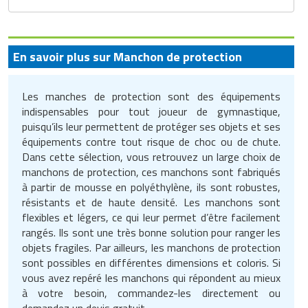
Traitement de l'air
Equipements de football
Pétrin professionnel
Tapis de bureau
Ustensile cuisine professionnel
Traitement des eaux
Equipements de karting
Piano de cuisson
Tapis et caillebotis
Vêtements personnalisés
En savoir plus sur Manchon de protection
Trancheuse professionnelle
Equipements pour patinage
Plats et plateaux
Traitement des surfaces
Vitrines pour magasin
Les manches de protection sont des équipements
Transformateur électrique
Equipements pour roller
Pompes à sauce
indispensables pour tout joueur de gymnastique,
Traitement du linge
puisqu’ils leur permettent de protéger ses objets et ses
Tubes et profilés
Equipements pour skateboard
Portes commandes restaurant
équipements contre tout risque de choc ou de chute.
Vestiaires et casiers
Dans cette sélection, vous retrouvez un large choix de
Tuyau flexible
Equipements pour stade et terrain
manchons de protection, ces manchons sont fabriqués
Présentoir pour restaurant
à partir de mousse en polyéthylène, ils sont robustes,
sportif
Tuyau galvanisé
résistants et de haute densité. Les manchons sont
Réchaud professionnel
flexibles et légers, ce qui leur permet d’être facilement
Jeu gymnique
rangés. Ils sont une très bonne solution pour ranger les
Tuyau renforcé
Réfrigérateur professionnel
objets fragiles. Par ailleurs, les manchons de protection
Loisirs
sont possibles en différentes dimensions et coloris. Si
Ventilateurs et aération d'atelier
Restauration foraine
vous avez repéré les manchons qui répondent au mieux
Matériel de fitness
à votre besoin, commandez-les directement ou
Robinetterie professionnelle