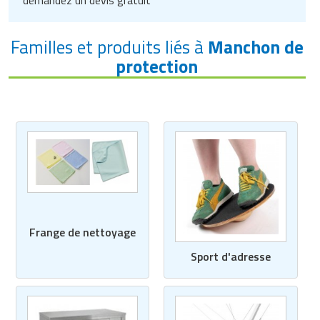
demandez un devis gratuit
Matériel de musculation
Rôtisserie professionnelle
Vêtement sportif
Familles et produits liés à
Manchon de
Sautause professionnelle
protection
Table de cuisson professionnelle
Tables de préparation réfrigérées
Ustensile de cuisine
Vaisselle restaurant
Vitrines réfrigérées
Frange de nettoyage
Sport d'adresse