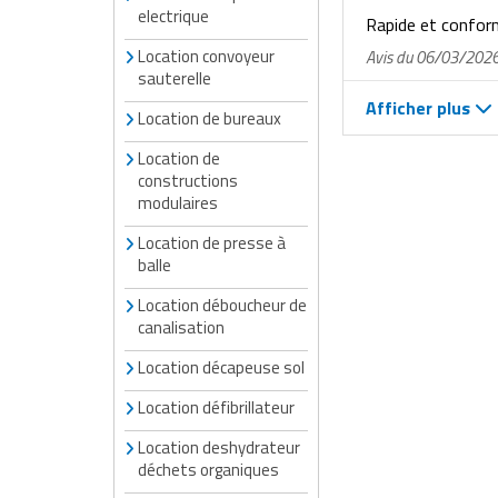
Matériel de musculation
electrique
Rapide et confo
Rôtisserie professionnelle
Location convoyeur
Avis du 06/03/202
Vêtement sportif
sauterelle
Sautause professionnelle
Afficher plus
Location de bureaux
Table de cuisson professionnelle
Location de
constructions
Tables de préparation réfrigérées
modulaires
Ustensile de cuisine
Location de presse à
balle
Vaisselle restaurant
Location déboucheur de
canalisation
Vitrines réfrigérées
Location décapeuse sol
Location défibrillateur
Location deshydrateur
déchets organiques