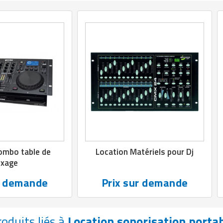
ombo table de
Location Matériels pour Dj
ixage
r demande
Prix sur demande
roduits liés à
Location sonorisation porta