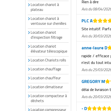
Rien à dire
Traitement de l'air
Equipements de football
Location chariot à
Pétrin professionnel
Tapis de bureau
Ustensile cuisine professionnel
Avis du 08/04/202
plateau
Traitement des eaux
Equipements de karting
Piano de cuisson
Tapis et caillebotis
Vêtements personnalisés
Location chariot à
PLC A
ventouse sur chenilles
Trancheuse professionnelle
Equipements pour patinage
Plats et plateaux
Site intuitif. Parf
Traitement des surfaces
Vitrines pour magasin
Location chariot
Avis du 30/03/202
d'inspection filtrage
Transformateur électrique
Equipements pour roller
Pompes à sauce
Traitement du linge
Location chariot
anne-laure D
Tubes et profilés
Equipements pour skateboard
Portes commandes restaurant
élévateur télescopique
Vestiaires et casiers
rapide / efficace
Location Chariots rolls
Tuyau flexible
Equipements pour stade et terrain
Présentoir pour restaurant
n'est du tout intu
sportif
Location chauffage
Avis du 25/03/202
Tuyau galvanisé
Réchaud professionnel
Location chauffeur
Jeu gymnique
GREGORY M
Tuyau renforcé
Réfrigérateur professionnel
Location climatiseur
délai de livraison 
Loisirs
Ventilateurs et aération d'atelier
Location compacteur à
Restauration foraine
Avis du 20/03/202
déchets
Matériel de fitness
- D
Robinetterie professionnelle
Location compresseur