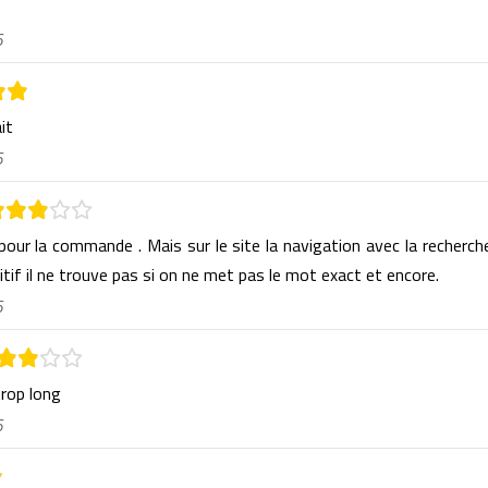
6
ait
6
 pour la commande . Mais sur le site la navigation avec la recherch
itif il ne trouve pas si on ne met pas le mot exact et encore.
6
trop long
6