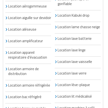
gonflable
Traitement de l'air
Equipements de football
Pétrin professionnel
Location aérogommeuse
Tapis de bureau
Ustensile cuisine professionnel
Location Kabuki drop
Traitement des eaux
Equipements de karting
Piano de cuisson
Tapis et caillebotis
Location aiguille sur devidoir
Vêtements personnalisés
Trancheuse professionnelle
Equipements pour patinage
Location lame chasse neige
Plats et plateaux
Traitement des surfaces
Vitrines pour magasin
Location aléseuse
Transformateur électrique
Equipements pour roller
Location lave batterie
Pompes à sauce
Traitement du linge
Location amplificateur
Tubes et profilés
Equipements pour skateboard
Portes commandes restaurant
Location lave linge
Vestiaires et casiers
Location appareil
respiratoire d'évacuation
Tuyau flexible
Equipements pour stade et terrain
Présentoir pour restaurant
Location lave vaisselle
sportif
Location armoire de
Tuyau galvanisé
Réchaud professionnel
Location lave verre
distribution
Jeu gymnique
Tuyau renforcé
Réfrigérateur professionnel
Location lève-plaque
Location armoire réfrigérée
Loisirs
Ventilateurs et aération d'atelier
Restauration foraine
Location lit médicalisé
Location bac réfrigéré
Matériel de fitness
Robinetterie professionnelle
Location machine à café