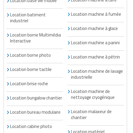
Location base vie mobile
Matériel de musculation
Rôtisserie professionnelle
Location machine à fumée
Location batiment
Vêtement sportif
industriel
Sautause professionnelle
Location machine à glace
Location borne Multimédia
Table de cuisson professionnelle
Interactive
Location machine a panini
Tables de préparation réfrigérées
Location borne photo
Location machine à pétrin
Ustensile de cuisine
Location borne tactile
Location machine de lavage
industrielle
Vaisselle restaurant
Location brise roche
Location machine de
Vitrines réfrigérées
nettoyage cryogénique
Location bungalow chantier
Location malaxeur de
Location bureau modulaire
chantier
Location cabine photo
Location matériel