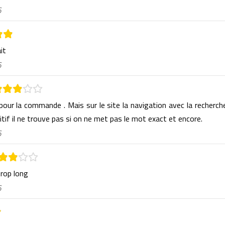
6
ait
6
 pour la commande . Mais sur le site la navigation avec la recherch
itif il ne trouve pas si on ne met pas le mot exact et encore.
6
trop long
6