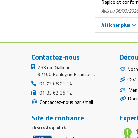
Rapide et confo
Avis du 06/03/202
Afficher plus
Contactez-nous
Décou
253 rue Gallieni
Notr
92100 Boulogne Billancourt
CGV
01 72 08 01 14
Ment
01 83 62 36 12
Donn
Contactez-nous par email
Site de confiance
Expert
Charte de qualité