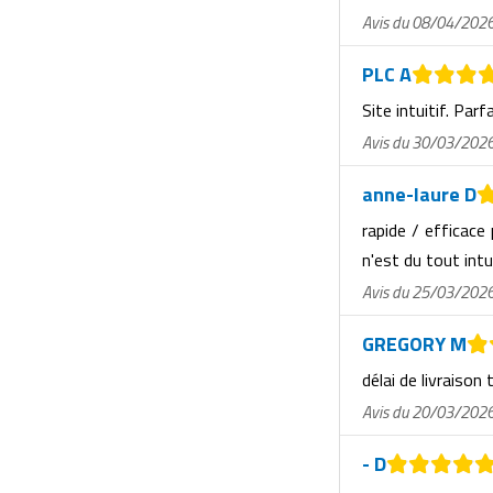
Matériel de musculation
Avis du 08/04/202
Rôtisserie professionnelle
Vêtement sportif
PLC A
Sautause professionnelle
Site intuitif. Parf
Table de cuisson professionnelle
Avis du 30/03/202
Tables de préparation réfrigérées
anne-laure D
rapide / efficace
Ustensile de cuisine
n'est du tout intu
Vaisselle restaurant
Avis du 25/03/202
Vitrines réfrigérées
GREGORY M
délai de livraison 
Avis du 20/03/202
- D