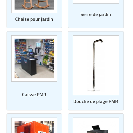
Matériel de musculation
Rôtisserie professionnelle
Serre de jardin
Vêtement sportif
Chaise pour jardin
Sautause professionnelle
Table de cuisson professionnelle
Tables de préparation réfrigérées
Ustensile de cuisine
Vaisselle restaurant
Vitrines réfrigérées
Caisse PMR
Douche de plage PMR